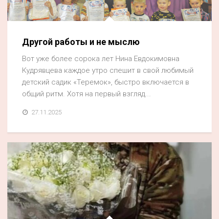
Акция
К 70-летию районного Дома культуры
Другой работы и не мыслю
Конкурс
Вот уже более сорока лет Нина Евдокимовна
Люди родного края
Кудрявцева каждое утро спешит в свой любимый
Национальные проекты
детский садик «Теремок», быстро включается в
общий ритм. Хотя на первый взгляд...
Память
27.11.2025
Наши юбиляры
Перепись — 2020