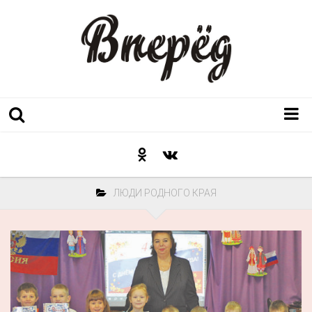
Регион
Культура
ЛЮДИ РОДНОГО КРАЯ
Послесловие к празднику
Факт
Неожиданный ракурс
Контакты
Люди родного края