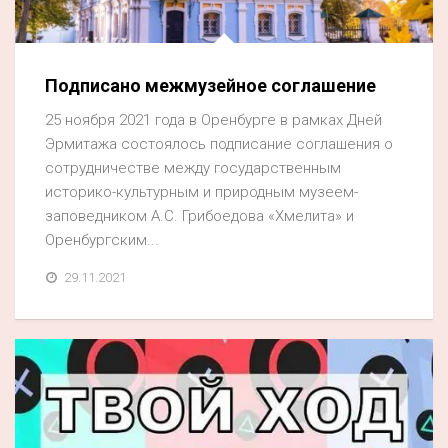
Акция
К 70-летию районного Дома культуры
Подписано межмузейное соглашение
Конкурс
25 ноября 2021 года в Оренбурге в рамках Дней
Люди родного края
Эрмитажа состоялось подписание соглашения о
Национальные проекты
сотрудничестве между государственным
историко-культурным и природным музеем-
Память
заповедником А.С. Грибоедова «Хмелита» и
Наши юбиляры
Оренбургским...
Перепись — 2020
29.11.2021