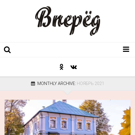
Регион
Культура
MONTHLY ARCHIVE:
НОЯБРЬ 2021
Послесловие к празднику
Факт
Неожиданный ракурс
Контакты
Люди родного края