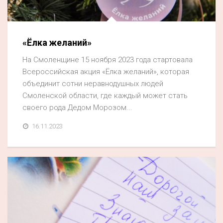
Акция
К 70-летию районного Дома культуры
«Ёлка желаний»
Конкурс
На Смоленщине 15 ноября 2023 года стартовала
Люди родного края
Всероссийская акция «Ёлка желаний», которая
Национальные проекты
объединит сотни неравнодушных людей
Смоленской области, где каждый может стать
Память
своего рода Дедом Морозом...
Наши юбиляры
16.11.2023
Перепись — 2020