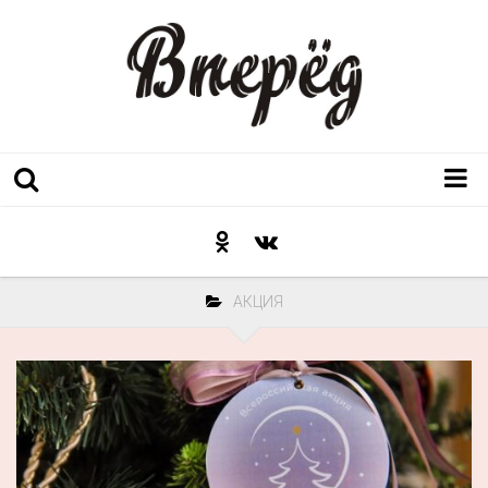
Регион
Культура
АКЦИЯ
Послесловие к празднику
Факт
Неожиданный ракурс
Контакты
Люди родного края