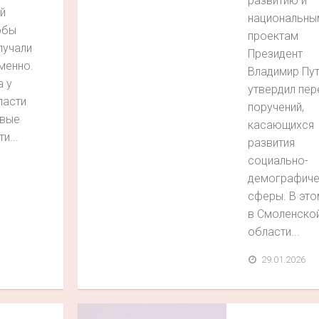
развитию и
й
национальны
обы
проектам
лучали
Президент
менно.
Владимир Пут
а у
утвердил пер
ласти
поручений,
овые
касающихся
и...
развития
социально-
демографиче
сферы. В это
в Смоленско
области...
29.01.2026