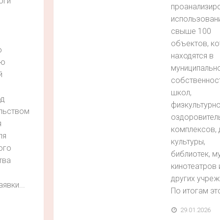
оги
проанализир
использован
свыше 100
объектов, к
о
находятся в
ию
муниципальн
й
собственност
школ,
од
физкультурно
льством
оздоровител
я
комплексов,
ля
культуры,
ого
библиотек, м
тва
кинотеатров 
других учреж
явки...
По итогам это
29.01.2026