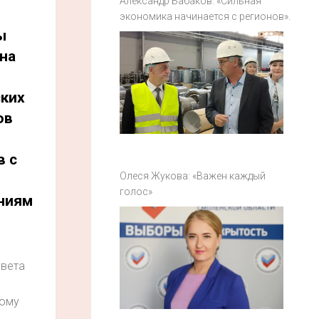
Александр Бабаков: «Сильная
экономика начинается с регионов».
ы
на
ких
ов
в с
Олеся Жукова: «Важен каждый
голос»
ниям
овета
кому