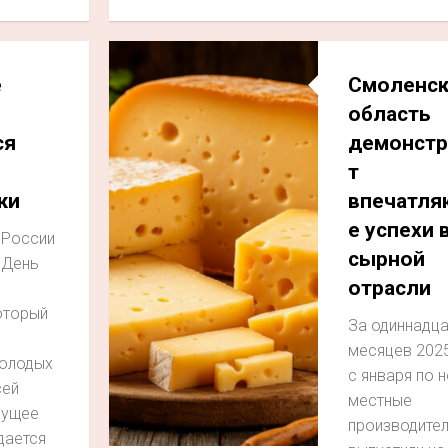
е
Смоленск
область
ся
демонстр
т
жи
впечатл
е успехи 
 России
сырной
 День
отрасли
оторый
За одиннадца
месяцев 2025
олодых
с января по 
сей
местные
дущее
производите
дается