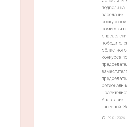
области. Ит
подвели на
заседании
конкурсной
комиссии п
определен
победителе
областного
конкурса п
председате
заместител
председате
региональн
Правительс
Анастасии
Гапеевой. За
29.01.2026