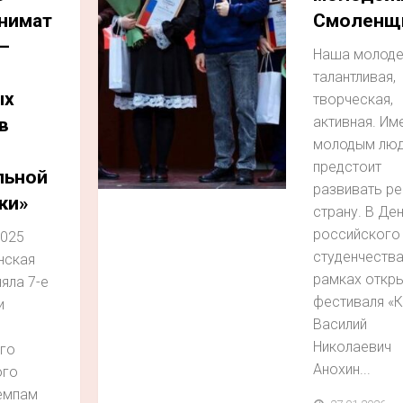
нимат
Смоленщ
–
Наша молоде
талантливая,
ых
творческая,
активная. Им
в
молодым лю
предстоит
льной
развивать ре
ки»
страну. В Де
российского
2025
студенчества
нская
рамках откр
яла 7-е
фестиваля «
и
Василий
Николаевич
го
Анохин...
ого
темпам