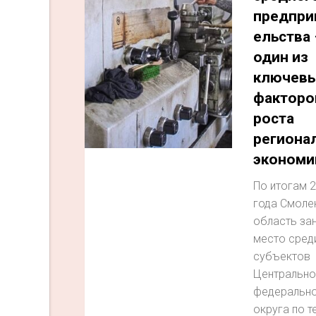
предпри
ельства 
один из
ключев
факторо
роста
региона
экономи
По итогам 
года Смоле
область зан
место сред
субъектов
Центрально
федеральн
округа по 