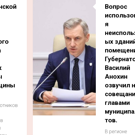
нской
Вопрос
использо
я
неисполь
ого
ых зданий
а
помещен
й
Губернат
к
Василий
ы
Анохин
щины
озвучил 
совещани
главами
отников
муниципа
тов.
 в
й
В регионе