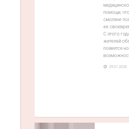
медицинско
помощи, чт
смоляне по
ее своевре
С этого год
жителей об
появятся н
возможност
29.01.2026