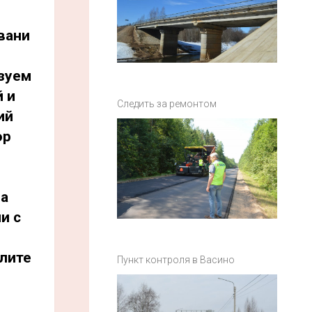
вани
зуем
 и
Следить за ремонтом
ий
ор
на
и с
лите
Пункт контроля в Васино