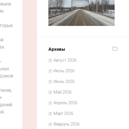
овали
ие
оторые
ой
и:
Архивы
Август 2026
-
ьных
Июль 2026
 домов
Июнь 2026
узеев,
Май 2026
и
Апрель 2026
дений.
й...
Март 2026
Февраль 2026