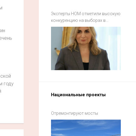
м
Эксперты НОМ отметили высокую
конкуренцию на выборах в
Смоленской области
ин
ечень
ской
м году
й
Национальные проекты
Отремонтируют мосты