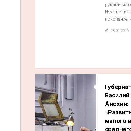
руками мол
Именно нов
поколение, к
28.01.2026
Губерна
Василий
Анохин:
«Развит
малого 
среднег