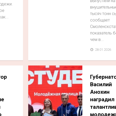
выпустили на
одежи.
внушительные
ое
тысяч тонн с
ак...
сообщает
Смоленскстат
показатель б
чем в...
28.01.2026
тор
Губернат
Василий
Анохин
ие
наградил
и
талантли
о
молодеж