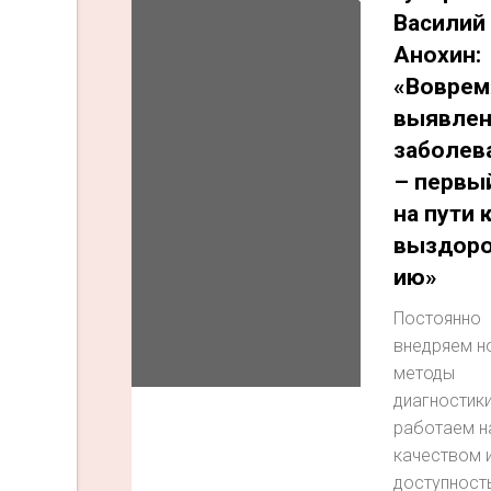
Василий
Анохин:
«Воврем
выявлен
заболев
– первы
на пути 
выздор
ию»
Постоянно
внедряем н
методы
диагностики
работаем н
качеством 
доступност