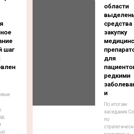
области
выделен
я
средства 
ное
закупку
ание
медицинс
й шаг
препарат
к
для
овлен
пациенто
редкими
заболева
и
овые
По итогам
,
заседания С
ад
по
и
стратегичес
ью