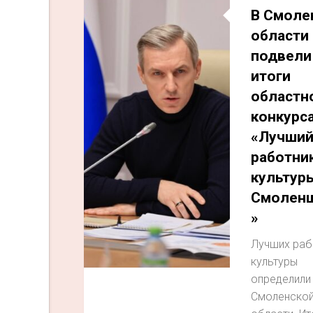
В Смоле
области
подвели
итоги
областн
конкурс
«Лучши
работни
культур
Смолен
»
Лучших раб
культуры
определили
Смоленско