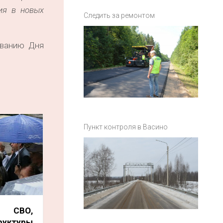
ия в новых
Следить за ремонтом
ованию Дня
Пункт контроля в Васино
в СВО,
руктуры