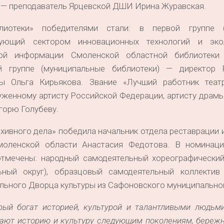
 — преподаватель Ярцевской ДШИ Ирина Журавская.
иотеки» победителями стали: в первой группе (
дующий сектором инновационных технологий и эко
ой информации Смоленской областной библиотеки 
й группе (муниципальные библиотеки) — директор 
мы Ольга Кирьякова. Звание «Лучший работник теат
уженному артисту Российской Федерации, артисту драм
горю Голубеву.
хивного дела» победила начальник отдела реставрации 
Смоленской области Анастасия Федотова. В номинац
отмечены: народный самодеятельный хореографический
ьный округ), образцовый самодеятельный коллектив
льного Дворца культуры из Сафоновского муниципальног
рый богат историей, культурой и талантливыми людьми
дают историю и культуру следующим поколениям, береж