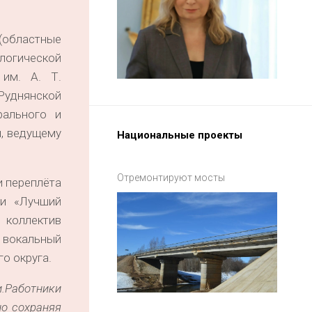
областные
логической
им. А. Т.
Руднянской
рального и
ы, ведущему
Национальные проекты
Отремонтируют мосты
и переплёта
ии «Лучший
 коллектив
 вокальный
о округа.
.
Работники
но сохраняя