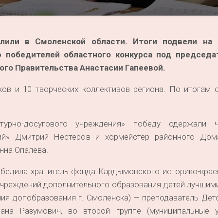
лили в Смоленской области. Итоги подвели на 
 победителей областного конкурса под председа
ого Правительства Анастасии Гапеевой.
ков и 10 творческих коллективов региона. По итогам 
урно-досугового учреждения» победу одержали чт
ий» Дмитрий Нестеров и хормейстер районного Дом
нна Опалева.
обедила хранитель фонда Кардымовского историко-крае
учреждений дополнительного образования детей лучшим
ния допобразования г. Смоленска) — преподаватель Де
на Разумович, во второй группе (муниципальные 