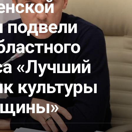
енской
и подвели
бластного
са «Лучший
ик культуры
нщины»