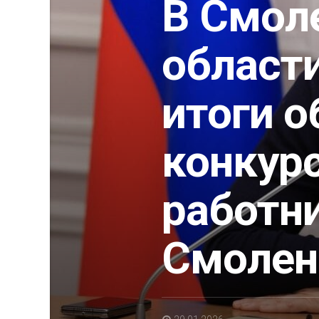
В Смол
област
итоги о
конкур
работн
Смоле