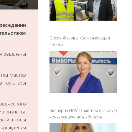
заседании
тельством
Олеся Жукова: «Важен каждый
голос»
определены
ец-мастер
а культуры
ведческого
Эксперты НОМ отметили высокую
и признаны:
конкуренцию на выборах в
тской школы
Смоленской области
учреждения