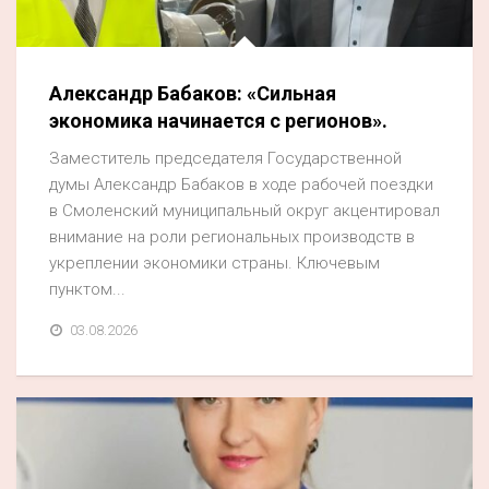
Акция
К 70-летию районного Дома культуры
Александр Бабаков: «Сильная
Конкурс
экономика начинается с регионов».
Люди родного края
Заместитель председателя Государственной
Национальные проекты
думы Александр Бабаков в ходе рабочей поездки
в Смоленский муниципальный округ акцентировал
Память
внимание на роли региональных производств в
Наши юбиляры
укреплении экономики страны. Ключевым
пунктом...
Перепись — 2020
03.08.2026