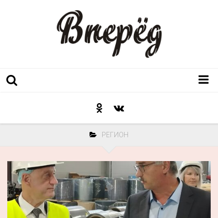
Регион
Культура
РЕГИОН
Послесловие к празднику
Факт
Неожиданный ракурс
Контакты
Люди родного края