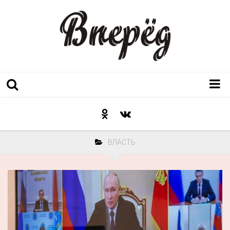
Регион
Культура
ВЛАСТЬ
Послесловие к празднику
Факт
Неожиданный ракурс
Контакты
Люди родного края