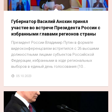
Акция
К 70-летию районного Дома культуры
Губернатор Василий Анохин принял
Конкурс
участие во встрече Президента России с
Люди родного края
избранными главами регионов страны
Национальные проекты
Президент России Владимир Путин в формате
видеоконференцсвязи встретился с 26 высшими
Память
должностными лицами субъектов Российской
Наши юбиляры
Федерации, избранными в ходе региональных
выборов в единый день голосования (10...
Перепись — 2020
05.10.2023