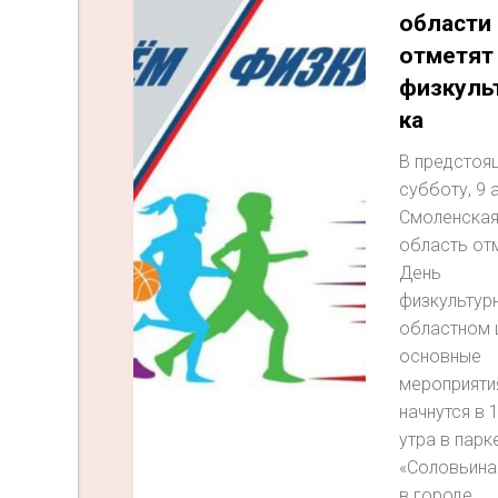
области
отметят
физкуль
ка
В предстоя
субботу, 9 
Смоленска
область от
День
физкультурн
областном 
основные
мероприяти
начнутся в 
утра в парк
«Соловьина
в городе