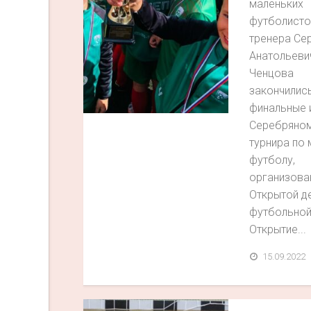
маленьких
футболистов
тренера Се
Анатольеви
Ченцова
закончилис
финальные 
Серебряном
турнира по 
футболу,
организова
Открытой д
футбольной
Открытие...
15.09.2022