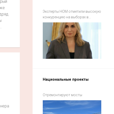
орый
уже
Эксперты НОМ отметили высокую
дряд.
конкуренцию на выборах в
ы
Смоленской области
.
Национальные проекты
и
Отремонтируют мосты
енера