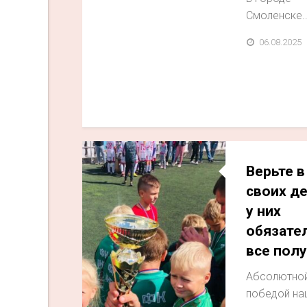
Смоленске..
06.08.2025
Верьте в
своих де
у них
обязате
все пол
Абсолютно
победой на