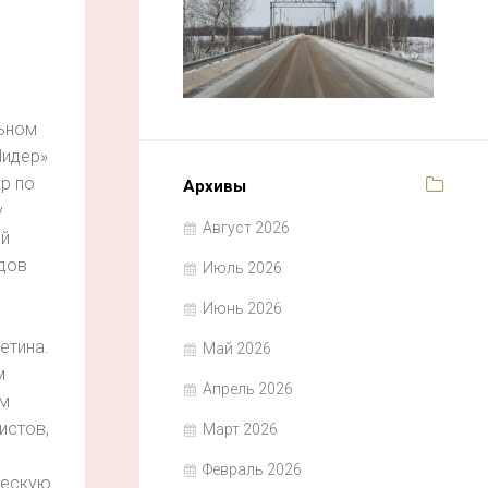
ьном
Лидер»
р по
Архивы
у
Август 2026
й
дов
Июль 2026
Июнь 2026
етина.
Май 2026
м
Апрель 2026
м
истов,
Март 2026
Февраль 2026
шескую