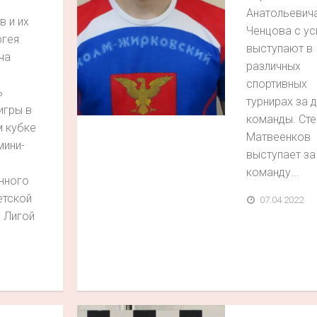
Анатольевич
 и их
Ченцова с у
ргея
выступают в
ча
различных
спортивных
ь
турнирах за 
игры в
команды. Сте
 кубке
Матвеенков
мини-
выступает за
команду...
нного
етской
07.04.2022
 Лигой