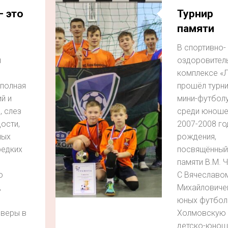
– это
Турнир
памяти
В спортивно-
я
оздоровител
комплексе «
 полная
прошёл турни
й и
мини-футбол
, слез
среди юноше
ости,
2007-2008 го
ных
рождения,
редких
посвящённый
памяти В.М. Ч
о
С Вячеславо
,
Михайловиче
юных футбол
 веры в
Холмовскую
детско-юно