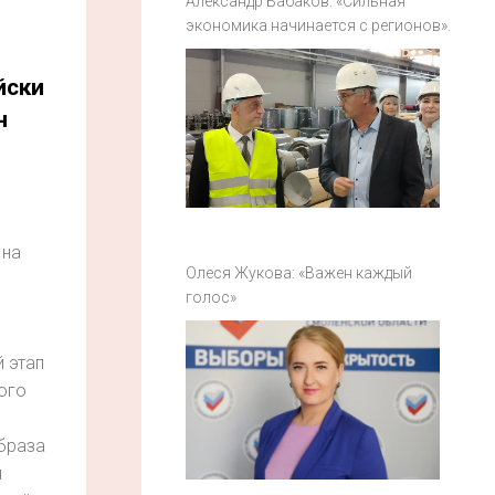
Александр Бабаков: «Сильная
экономика начинается с регионов».
йски
н
 на
Олеся Жукова: «Важен каждый
голос»
 этап
ого
браза
я