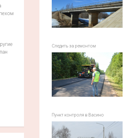
а
спехом
другие
Следить за ремонтом
пан
Пункт контроля в Васино