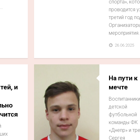
спорта», кот
..
проводится 
третий год по
Организатор
мероприятия..
26.06.2025
На пути к
тей, и
мечте
Воспитанник
льно
детской
учится
футбольной
команды ФК
й
«Днепр» и тр
ших
Сергея