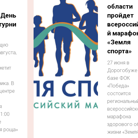
области
 День
пройдет
турни
всеросси
й марафо
«Земля
щую
спорта»
августа,
я
27 июня в
метит
Дорогобуже
базе ФОК
ика. В
«Победа»
центре
состоится
региональный
я
всероссийск
11:00
марафона
е
здорового о
я роща»
жизни «Земл