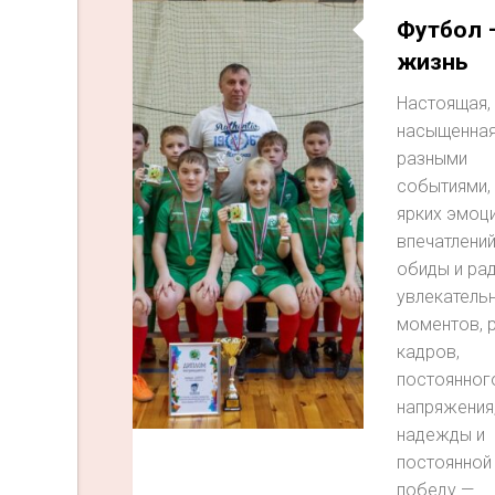
Футбол 
жизнь
Настоящая,
насыщенна
разными
событиями,
ярких эмоци
впечатлений
обиды и рад
увлекатель
моментов, 
кадров,
постоянног
напряжения
надежды и
постоянной
победу —...