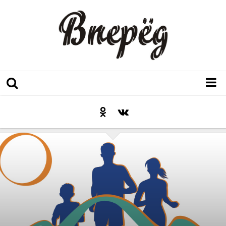
Регион
Культура
Послесловие к празднику
Факт
Неожиданный ракурс
Контакты
Люди родного края