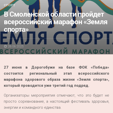
Акция
СПОРТ
В Смоленской области пройдет
К 70-летию районного Дома культуры
всероссийский марафон «Земля
Конкурс
спорта»
Люди родного края
Национальные проекты
26.06.2025
Память
Наши юбиляры
27 июня в Дорогобуже на базе ФОК «Победа»
Перепись — 2020
состоится региональный этап всероссийского
марафона здорового образа жизни «Земля спорта»,
который проводится уже третий год подряд.
Организаторы мероприятия отмечают, что это будет не
просто соревнование, а настоящий фестиваль здоровья,
энергии и командного единства.