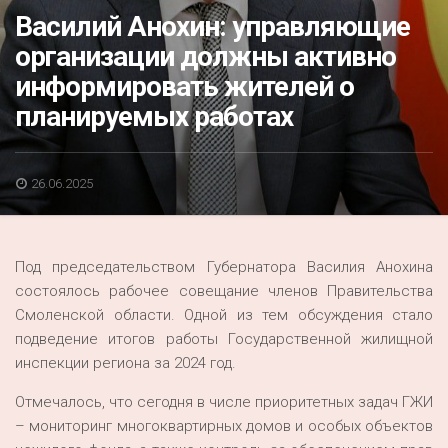
Акция
Василий Анохин: управляющие
организации должны активно
К 70-летию районного Дома культуры
информировать жителей о
Конкурс
планируемых работах
Люди родного края
Национальные проекты
26.06.2025
Память
Наши юбиляры
Под председательством Губернатора Василия Анохина
Перепись — 2020
состоялось рабочее совещание членов Правительства
Смоленской области. Одной из тем обсуждения стало
подведение итогов работы Государственной жилищной
инспекции региона за 2024 год.
Отмечалось, что сегодня в числе приоритетных задач ГЖИ
– мониторинг многоквартирных домов и особых объектов