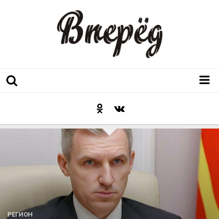
Регион
Культура
Послесловие к празднику
Факт
Неожиданный ракурс
Контакты
Люди родного края
РЕГИОН