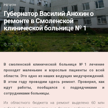
Акция
РЕГИОН
Губернатор Василий Анохин о
К 70-летию районного Дома культуры
ремонте в Смоленской
Конкурс
клинической больнице № 1
Люди родного края
Национальные проекты
23.07.2025
Память
Наши юбиляры
В смоленской клинической больнице №1 лечение
Перепись — 2020
проходят маленькие и взрослые пациенты со всей
области. Это одно из наших ведущих медучреждений.
В этом году проводим здесь ремонт. Проверил, как
идут работы, пообщался с подрядчиками и
сотрудниками больницы.
Из областного бюджета на ремонт выделено 60 млн