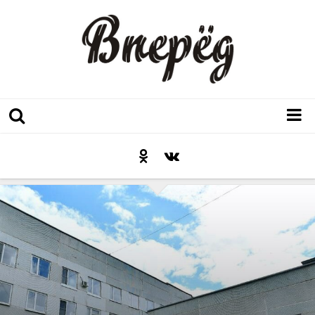
Регион
Культура
Послесловие к празднику
Факт
Неожиданный ракурс
Контакты
Люди родного края