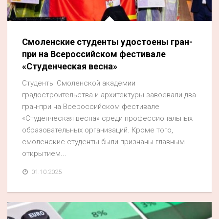
Акция
К 70-летию районного Дома культуры
Смоленские студенты удостоены гран-
Конкурс
при на Всероссийском фестивале
Люди родного края
«Студенческая весна»
Национальные проекты
Студенты Смоленской академии
градостроительства и архитектуры завоевали два
Память
гран-при на Всероссийском фестивале
Наши юбиляры
«Студенческая весна» среди профессиональных
образовательных организаций. Кроме того,
Перепись — 2020
смоленские студенты были признаны главным
открытием...
01.10.2025