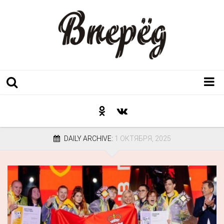
Регион
Культура
DAILY ARCHIVE:
1 ОКТЯБРЯ, 2025
Послесловие к празднику
Факт
Неожиданный ракурс
Контакты
Люди родного края