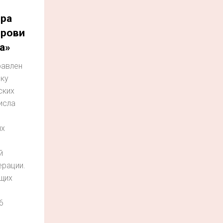
ра
рови
а»
равлен
вку
ских
исла
их
й
ерации.
щих
и
6