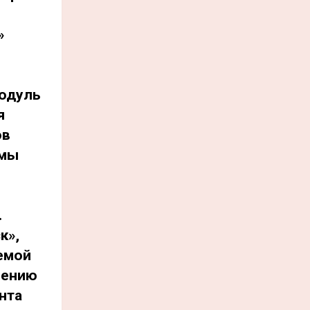
»
одуль
я
ов
ммы
.
к»,
емой
чению
нта