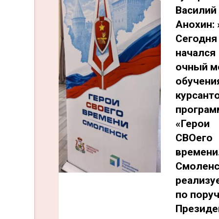
Василий
Анохин: 
Сегодня
начался
очный м
обучени
курсант
програ
«Герои
СВОего
времени
Смоленс
реализу
по пору
Президе