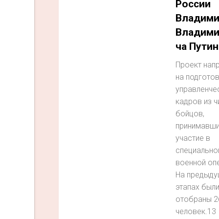
России
Владими
Владими
ча Путин
Проект нап
на подгото
управленче
кадров из ч
бойцов,
принимавш
участие в
специально
военной оп
На предыду
этапах был
отобраны 2
человек.13