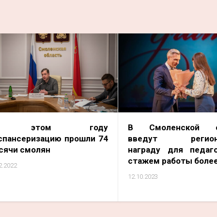
 этом году
В Смоленской о
спансеризацию прошли 74
введут регион
сячи смолян
награду для педаг
стажем работы более
2.2022
12.10.2023