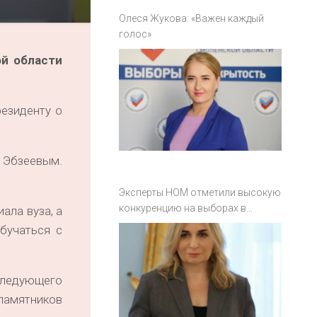
Олеся Жукова: «Важен каждый
голос»
ой области
езиденту о
 Эбзеевым.
Эксперты НОМ отметили высокую
конкуренцию на выборах в
ала вуза, а
Смоленской области
бучаться с
следующего
памятников