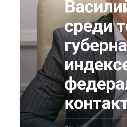
Васили
среди т
губерн
индекс
федера
контак