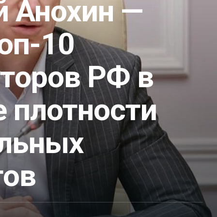
й Анохин —
оп-10
аторов РФ в
е плотности
льных
тов