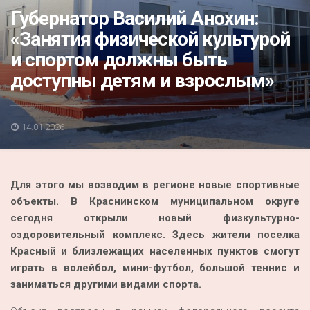
Акция
Губернатор Василий Анохин:
«Занятия физической культурой
К 70-летию районного Дома культуры
и спортом должны быть
Конкурс
доступны детям и взрослым»
Люди родного края
Национальные проекты
14.01.2026
Память
Наши юбиляры
Для этого мы возводим в регионе новые спортивные
Перепись — 2020
объекты. В Краснинском муниципальном округе
сегодня открыли новый физкультурно-
оздоровительный комплекс. Здесь жители поселка
Красный и близлежащих населенных пунктов смогут
играть в волейбол, мини-футбол, большой теннис и
заниматься другими видами спорта.