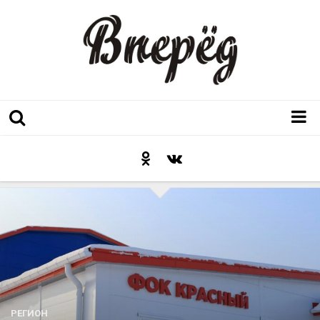
Регион
Культура
Послесловие к празднику
Факт
Неожиданный ракурс
Контакты
Люди родного края
РЕГИОН