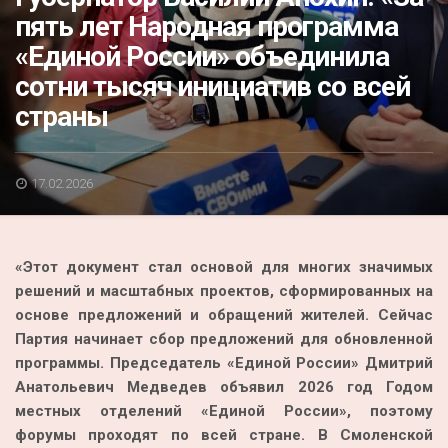
Акция
пять лет Народная программа
«Единой России» объединила
К 70-летию районного Дома культуры
сотни тысяч инициатив со всей
Конкурс
страны
Люди родного края
Национальные проекты
17.02.2026
Память
Наши юбиляры
«Этот документ стал основой для многих значимых
Перепись — 2020
решений и масштабных проектов, сформированных на
основе предложений и обращений жителей. Сейчас
Партия начинает сбор предложений для обновленной
программы. Председатель «Единой России» Дмитрий
Анатольевич Медведев объявил 2026 год Годом
местных отделений «Единой России», поэтому
форумы проходят по всей стране. В Смоленской