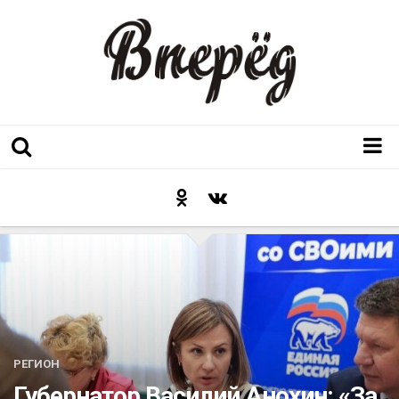
Регион
Культура
Послесловие к празднику
Факт
Неожиданный ракурс
Контакты
РЕГИОН
Люди родного края
Губернатор Василий Анохин: «За