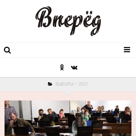
Регион
Культура
ВЫБОРЫ — 2021
Послесловие к празднику
Факт
Неожиданный ракурс
Контакты
Люди родного края