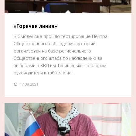
Акция
К 70-летию районного Дома культуры
«Горячая линия»
Конкурс
В Смоленске прошло тестирование Центра
Люди родного края
Общественного наблюдения, который
Национальные проекты
организован на базе регионального
Общественного штаба по наблюдению за
Память
выборами в КВЦ им.Тенишевых. По словам
Наши юбиляры
руководителя штаба, члена...
Перепись — 2020
17.09.2021