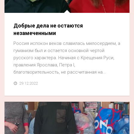
Акция
К 70-летию районного Дома культуры
Добрые дела не остаются
Конкурс
незамеченными
Люди родного края
Россия испокон веков славилась милосердием, а
Национальные проекты
гуманизм был и остается основной чертой
русского характера. Начиная с Крещения Руси,
Память
правления Ярослава, Петра I,
Наши юбиляры
благотворительность, не рассчитанная на...
Перепись — 2020
29.12.2022