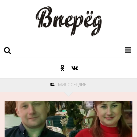
Регион
Культура
МИЛОСЕРДИЕ
Послесловие к празднику
Факт
Неожиданный ракурс
Контакты
Люди родного края