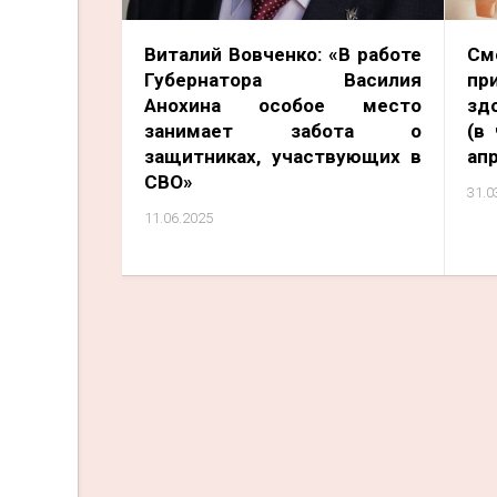
Виталий Вовченко: «В работе
С
Губернатора Василия
пр
Анохина особое место
зд
занимает забота о
(в
защитниках, участвующих в
ап
СВО»
31.0
11.06.2025