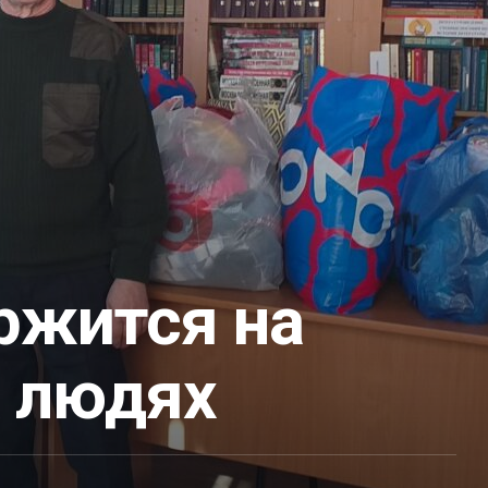
ржится на
 людях