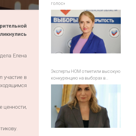
голос»
рительной
кликнулись
 дела Елена
Эксперты НОМ отметили высокую
л участие в
конкуренцию на выборах в
Смоленской области
аходящимся
е ценности,
тикову.