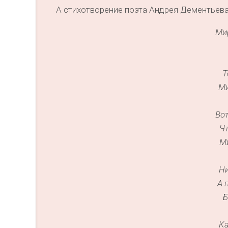
А стихотворение поэта Андрея Дементьева,
Ми
Т
Ми
Вот
Чт
М
Ни
А 
Б
Ка