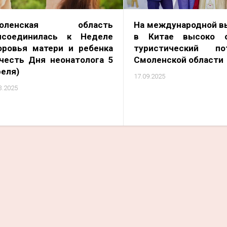
моленская область
На международной в
исоединилась к Неделе
в Китае высоко о
оровья матери и ребенка
туристический по
 честь Дня неонатолога 5
Смоленской области
реля)
17.09.2025
3.2025