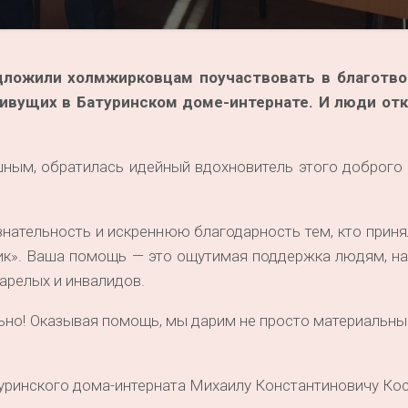
дложили холмжирковцам поучаствовать в благотво
живущих в Батуринском доме-интернате. И люди от
шным, обратилась идейный вдохновитель этого доброго
ательность и искреннюю благодарность тем, кто приня
ник». Ваша помощь — это ощутимая поддержка людям, н
арелых и инвалидов.
ьно! Оказывая помощь, мы дарим не просто материальны
уринского дома-интерната Михаилу Константиновичу Кос