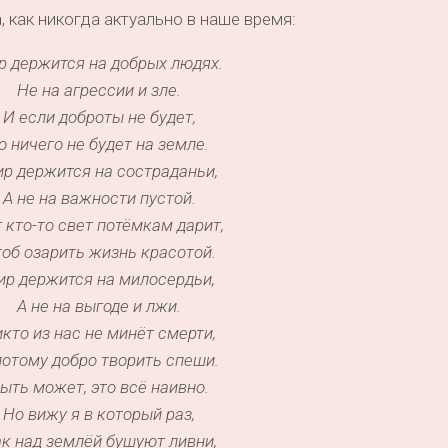
 как никогда актуально в наше время:
р держится на добрых людях.
Не на агрессии и зле.
И если доброты не будет,
о ничего не будет на земле.
р держится на состраданьи,
А не на важности пустой.
 кто-то свет потёмкам дарит,
об озарить жизнь красотой.
ир держится на милосердьи,
А не на выгоде и лжи.
кто из нас не минёт смерти,
потому добро творить спеши.
ыть может, это всё наивно.
Но вижу я в который раз,
к над землёй бушуют ливни,