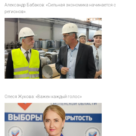
Акция
Александр Бабаков: «Сильная экономика начинается с
регионов».
К 70-летию районного Дома культуры
Конкурс
Люди родного края
Национальные проекты
Память
Наши юбиляры
Перепись — 2020
Олеся Жукова: «Важен каждый голос»