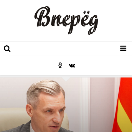
Регион
Культура
Послесловие к празднику
Факт
Неожиданный ракурс
Контакты
Люди родного края