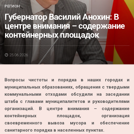
Акция
РЕГИОН
Губернатор Василий Анохин: В
К 70-летию районного Дома культуры
центре внимания – содержание
Конкурс
контейнерных площадок
Люди родного края
Национальные проекты
25.06.2026
Память
Наши юбиляры
Вопросы чистоты и порядка в наших городах и
Перепись — 2020
муниципальных образованиях, обращения с твердыми
коммунальными отходами обсудили на заседании
штаба с главами муниципалитетов и руководителями
организаций. В центре внимания – содержание
контейнерных площадок, организация
своевременного вывоза мусора и обеспечение
санитарного порядка в населенных пунктах.