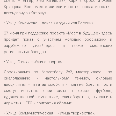
сцены – Янгер, Лео Канделаки, Карина Кросс и Женя
Кривцова. Все вместе жители и гости города исполнят
легендарную «Катюшу».
• Улица Конёнкова – показ «Модный код России».
27 июня при поддержке проекта «Мост в будущее» здесь
пройдёт показ с участием молодых российских и
зарубежных дизайнеров, а также смоленских
региональных брендов.
• Улица Глинки – «Улица спорта».
Соревнования по баскетболу 3х3, мастер-классы по
скалолазанию и настольному теннису, силовые
дисциплины – тяга автомобиля и подъём бревна. Гости
смогут испытать свои силы в хоккее, футболе,
художественной гимнастике, единоборствах, выполнить
нормативы ГТО и поиграть в кёрлинг.
• Улица Коммунистическая – «Улица творчества».