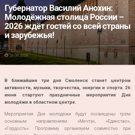
Акция
Губернатор Василий Анохин:
Молодёжная столица России –
К 70-летию районного Дома культуры
2026 ждёт гостей со всей страны
Конкурс
и зарубежья!
Люди родного края
Национальные проекты
26.06.2026
Память
Наши юбиляры
В ближайшие три дня Смоленск станет центром
Перепись — 2020
активности, музыки, творчества, энергии и спорта. 26
июня стартуют праздничные мероприятия Дня
молодёжи в областном центре.
Мероприятия Дня молодёжи будут посвящены трём
основным направлениям: «Мечта», «Единство»,
«Гордость». Программу организуем совместно при