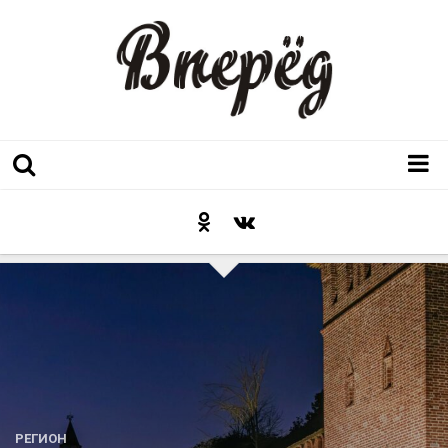
Регион
Культура
Послесловие к празднику
Факт
Неожиданный ракурс
Контакты
Люди родного края
РЕГИОН