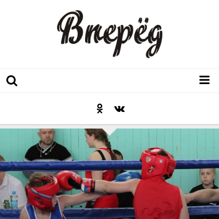
Регион
Культура
Послесловие к празднику
Факт
Неожиданный ракурс
Контакты
Люди родного края