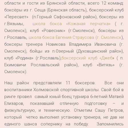
области и гости из Брянской области, всего 12 команд:
боксёры из г. Сеща (Брянская область), боксерский клуб
«Пересвет» (п.Горный Сафоновский район), боксеры из
г.Вязьмы,
школа бокса «Кожаная перчатка»
( г.
Смоленск), клуб «Ровесник» (г.Смоленск), боксёры из
г.Рославль,
школа бокса Евгения Страусова (г. Смоленск
),
боксеры тренера Новикова Владимира Ивановича (г.
Смоленск), бойцы из п.Озерный (Духовщинский район),
клуб «Родина» (г.Рославль),
боксерский клуб «Джеб
» ( п.
Екимовичи Рославльский район), клуб «Витязь» (г.
Смоленск).
Наш район представляли 11 боксеров. Все они
воспитанники Холмовской спортивной школы. Свой бой в
ринге провел самый юный боец турнира 6-летний Матвей
Елизаров, показавший отличную подготовку – и
физкультурную, и техническую. Отметим Сашу Петров,
который четко выполнил установку тренера, не дав ни
единого шанса сопернику на победу. Запомнились