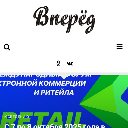
Регион
Культура
Послесловие к празднику
Факт
Неожиданный ракурс
Контакты
К СВЕДЕНИЮ
Люди родного края
С 7 по 8 октября 2025 года в