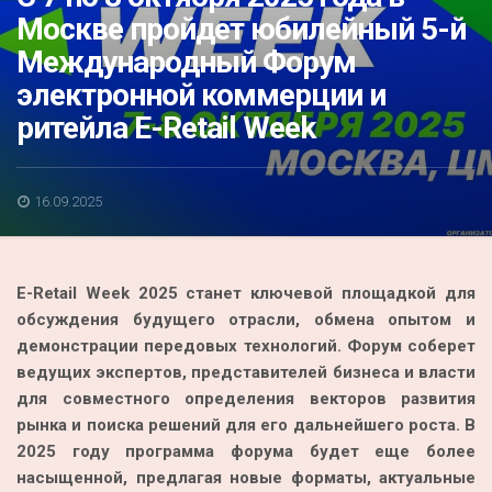
Акция
Москве пройдет юбилейный 5-й
Международный Форум
К 70-летию районного Дома культуры
электронной коммерции и
Конкурс
ритейла E-Retail Week
Люди родного края
Национальные проекты
16.09.2025
Память
Наши юбиляры
E-Retail Week 2025 станет ключевой площадкой для
Перепись — 2020
обсуждения будущего отрасли, обмена опытом и
демонстрации передовых технологий. Форум соберет
ведущих экспертов, представителей бизнеса и власти
для совместного определения векторов развития
рынка и поиска решений для его дальнейшего роста. В
2025 году программа форума будет еще более
насыщенной, предлагая новые форматы, актуальные