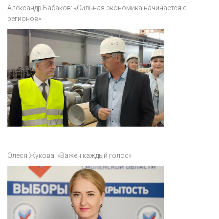
Акция
Александр Бабаков: «Сильная экономика начинается с
регионов».
К 70-летию районного Дома культуры
Конкурс
Люди родного края
Национальные проекты
Память
Наши юбиляры
Перепись — 2020
Олеся Жукова: «Важен каждый голос»