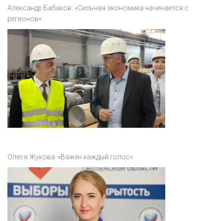
Акция
Александр Бабаков: «Сильная экономика начинается с
регионов».
К 70-летию районного Дома культуры
Конкурс
Люди родного края
Национальные проекты
Память
Наши юбиляры
Перепись — 2020
Олеся Жукова: «Важен каждый голос»