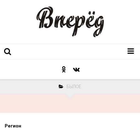
Регион
Культура
БЫЛОЕ
Послесловие к празднику
Факт
Неожиданный ракурс
Контакты
Регион
Люди родного края