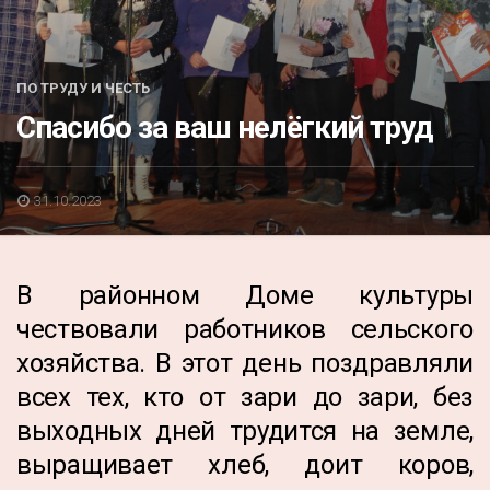
Акция
К 70-летию районного Дома культуры
ПО ТРУДУ И ЧЕСТЬ
Конкурс
Спасибо за ваш нелёгкий труд
Люди родного края
Национальные проекты
31.10.2023
Память
Наши юбиляры
В районном Доме культуры
Перепись — 2020
чествовали работников сельского
хозяйства. В этот день поздравляли
всех тех, кто от зари до зари, без
выходных дней трудится на земле,
выращивает хлеб, доит коров,