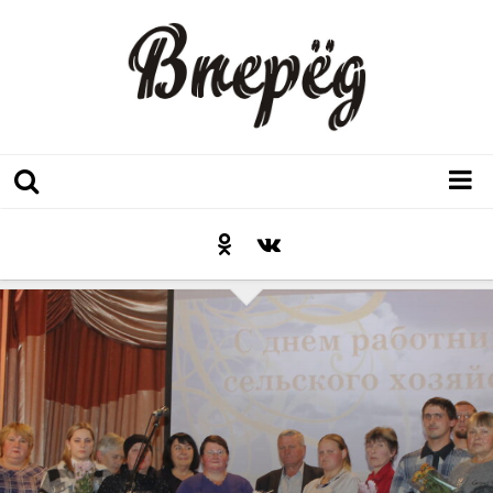
Регион
Культура
Послесловие к празднику
Факт
Неожиданный ракурс
Контакты
Люди родного края