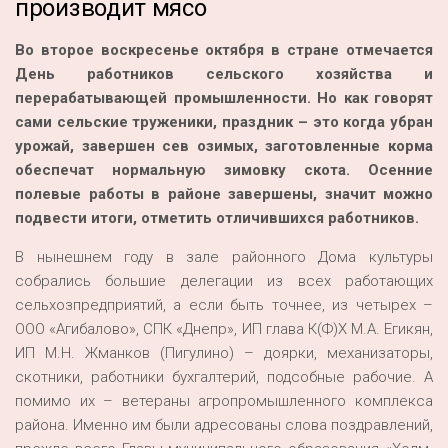
производит мясо
Во второе воскресенье октября в стране отмечается
День работников сельского хозяйства и
перерабатывающей промышленности. Но как говорят
сами сельские труженики, праздник – это когда убран
урожай, завершен сев озимых, заготовленные корма
обеспечат нормальную зимовку скота. Осенние
полевые работы в районе завершены, значит можно
подвести итоги, отметить отличившихся работников.
В нынешнем году в зале районного Дома культуры
собрались большие делегации из всех работающих
сельхозпредприятий, а если быть точнее, из четырех –
ООО «Агибалово», СПК «Днепр», ИП глава К(Ф)Х М.А. Егикян,
ИП М.Н. Жманков (Пигулино) – доярки, механизаторы,
скотники, работники бухгалтерий, подсобные рабочие. А
помимо их – ветераны агропромышленного комплекса
района. Именно им были адресованы слова поздравлений,