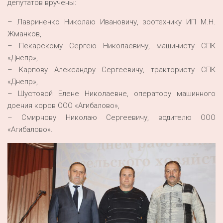
депутатов вручены:
– Лавриненко Николаю Ивановичу, зоотехнику ИП М.Н.
Жманков,
– Пекарскому Сергею Николаевичу, машинисту СПК
«Днепр»,
– Карпову Александру Сергеевичу, трактористу СПК
«Днепр»,
– Шустовой Елене Николаевне, оператору машинного
доения коров ООО «Агибалово»,
– Смирнову Николаю Сергеевичу, водителю ООО
«Агибалово».