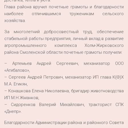
достатка, тепла и уюта.
Глава района вручил почетные грамоты и благодарности
наиболее отличившимся труженикам сельского
хозяйства.
За многолетний добросовестный труд, обеспечение
стабильной работы предприятия, личный вклад в развитие
агропромышленного комплекса Холм-Жирковского
района Смоленской области почетные грамоты получили:
– Артемьев Андрей Сергеевич, механизатор ООО
«Агибалово»,
– Сергеев Андрей Петрович, механизатор ИП глава К(Ф)Х
М.А. Егикян,
– Конашкова Елена Николаевна, бригадир животноводства
ИП М.Н Жманков,
– Сидоренков Валерий Михайлович, тракторист СПК
«Днепр».
Благодарности Администрации района и районного Совета