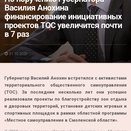
Акция
Василия Анохина
финансирование инициативных
К 70-летию районного Дома культуры
проектов ТОС увеличится почти
Конкурс
в 7 раз
Люди родного края
Национальные проекты
31.10.2023
Память
Наши юбиляры
Губернатор Василий Анохин встретился с активистами
Перепись — 2020
территориального общественного самоуправления
(ТОС). За последние несколько лет они успешно
реализовали проекты по благоустройству зон отдыха
и дворовых территорий, установке детских игровых и
спортивных площадок в рамках областной программы
«Местное самоуправление в Смоленской области».