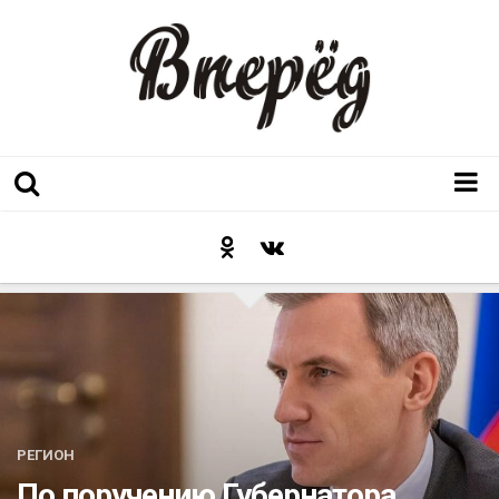
Регион
Культура
Послесловие к празднику
Факт
Неожиданный ракурс
Контакты
РЕГИОН
Люди родного края
По поручению Губернатора