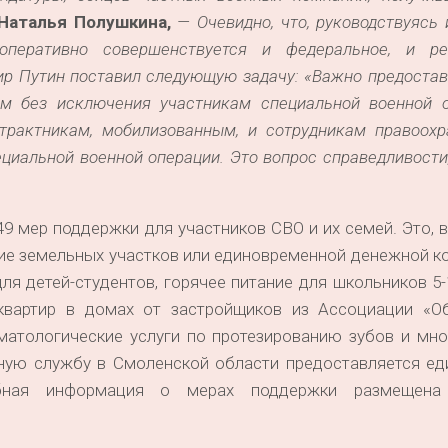
Наталья Полушкина,
— Очевидно, что, руководствуясь
оперативно совершенствуется и федеральное, и ре
ир Путин поставил следующую задачу: «Важно предоста
сем без исключения участникам специальной военной о
трактникам, мобилизованным, и сотрудникам правоохр
ециальной военной операции. Это вопрос справедливости
49 мер поддержки для участников СВО и их семей. Это, в
ие земельных участков или единовременной денежной к
ля детей-студентов, горячее питание для школьников 5-
квартир в домах от застройщиков из Ассоциации «О
матологические услуги по протезированию зубов и мно
нную службу в Смоленской области предоставляется ед
бная информация о мерах поддержки размещена