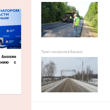
Пункт контроля в Васино
 Анохин
инию с