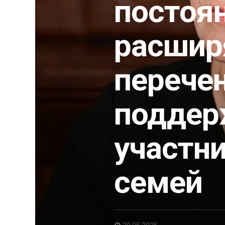
постоя
расшир
перече
поддер
участни
семей