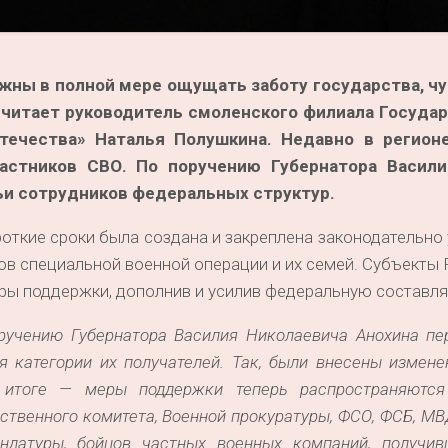
лжны в полной мере ощущать заботу государства, ч
считает руководитель смоленского филиала Госуда
ечества» Наталья Полушкина. Недавно в регион
стников СВО. По поручению Губернатора Васили
ьи сотрудников федеральных структур.
роткие сроки была создана и закреплена законодательно
в специальной военной операции и их семей. Субъекты
ры поддержки, дополнив и усилив федеральную состав
оручению Губернатора Василия Николаевича Анохина пе
я категории их получателей. Так, были внесены измен
в итоге — меры поддержки теперь распространяютс
ственного комитета, Военной прокуратуры, ФСО, ФСБ, МВ
ндатуры, бойцов частных военных компаний, получив