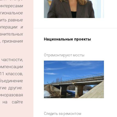
 интересами
гиональное
вить равные
перации: и
анительных
Национальные проекты
, признания
Отремонтируют мосты
 частности,
омпенсации
11 классов,
бъединение
гие другие.
иноразовая
 на сайте
Следить за ремонтом