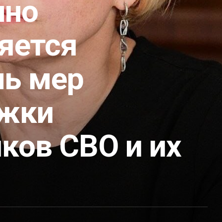
нно
яется
нь мер
жки
ков СВО и их