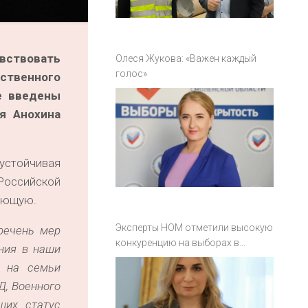
увствовать
Олеся Жукова: «Важен каждый
голос»
рственного
е введены
я Анохина
 устойчивая
 Российской
ляющую.
Эксперты НОМ отметили высокую
речень мер
конкуренцию на выборах в
ения в наши
Смоленской области
я на семьи
Д, Военного
ших статус