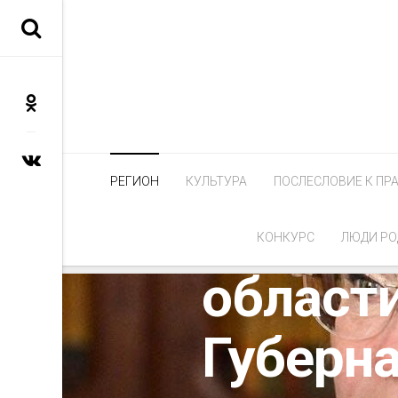
РЕГИОН
Наталь
РЕГИОН
КУЛЬТУРА
ПОСЛЕСЛОВИЕ К ПР
в Смол
КОНКУРС
ЛЮДИ РО
област
Губерн