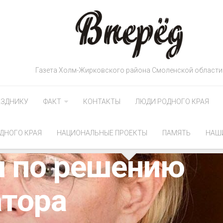
Газета Холм-Жирковского района Смоленской области
я Полушкина:
АЗДНИКУ
ФАКТ
КОНТАКТЫ
ЛЮДИ РОДНОГО КРАЯ
енской
ДНОГО КРАЯ
НАЦИОНАЛЬНЫЕ ПРОЕКТЫ
ПАМЯТЬ
НАШ
и по решению
атора