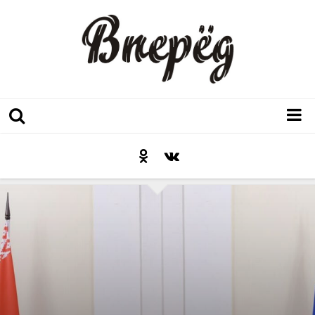
Регион
Культура
Послесловие к празднику
Факт
Неожиданный ракурс
Контакты
Люди родного края