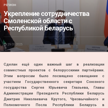
Акция
РЕГИОН
Укрепление сотрудничества
К 70-летию районного Дома культуры
Смоленской области с
Конкурс
Республикой Беларусь
Люди родного края
Национальные проекты
29.05.2025
Память
Наши юбиляры
Сделан ещё один важный шаг в реализации
Перепись — 2020
совместных проектов с белорусскими партнёрами.
Этим вопросам было посвящено совещание с
участием Государственного секретаря Союзного
государства Сергея Юрьевича Глазьева, Главы
Администрации Президента Республики Беларусь
Дмитрия Николаевича Крутого, Чрезвычайного и
Полномочного Посла Республики Беларусь в