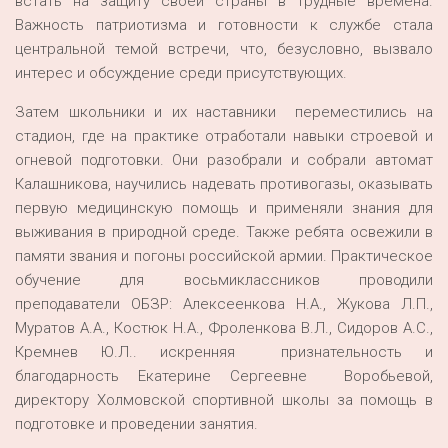
встать на защиту своей страны в трудные времена.
Важность патриотизма и готовности к службе стала
центральной темой встречи, что, безусловно, вызвало
интерес и обсуждение среди присутствующих.
Затем школьники и их наставники переместились на
стадион, где на практике отработали навыки строевой и
огневой подготовки. Они разобрали и собрали автомат
Калашникова, научились надевать противогазы, оказывать
первую медицинскую помощь и применяли знания для
выживания в природной среде. Также ребята освежили в
памяти звания и погоны российской армии. Практическое
обучение для восьмиклассников проводили
преподаватели ОБЗР: Алексеенкова Н.А., Жукова Л.П.,
Муратов А.А., Костюк Н.А., Фроленкова В.Л., Сидоров А.С.,
Кремнев Ю.Л.. искренняя признательность и
благодарность Екатерине Сергеевне Воробьевой,
директору Холмовской спортивной школы за помощь в
подготовке и проведении занятия.