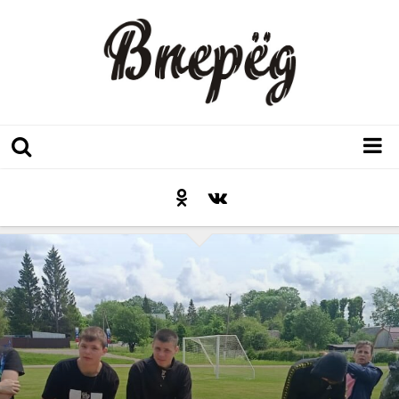
Регион
Культура
Послесловие к празднику
Факт
Неожиданный ракурс
Контакты
Люди родного края