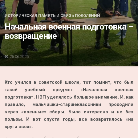
Акция
К 70-летию районного Дома культуры
ИСТОРИЧЕСКАЯ ПАМЯТЬ И СВЯЗЬ ПОКОЛЕНИЙ
Начальная военная подготовка –
Конкурс
возвращение
Люди родного края
Национальные проекты
26.06.2025
Память
Наши юбиляры
Кто учился в советской школе, тот помнит, что был
Перепись — 2020
такой учебный предмет «Начальная военная
подготовка». НВП уделялось большое внимание. И, как
правило, мальчишки-старшеклассники проходили
через «военные» сборы. Было интересно и не без
пользы. И вот спустя годы, все возвратилось «на
круги своя».