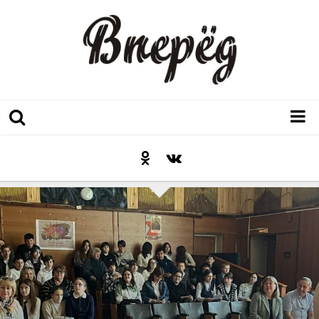
Регион
Культура
Послесловие к празднику
Факт
Неожиданный ракурс
Контакты
Люди родного края