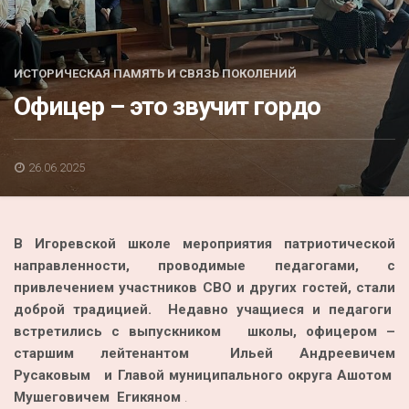
Акция
К 70-летию районного Дома культуры
ИСТОРИЧЕСКАЯ ПАМЯТЬ И СВЯЗЬ ПОКОЛЕНИЙ
Конкурс
Офицер – это звучит гордо
Люди родного края
Национальные проекты
26.06.2025
Память
Наши юбиляры
В Игоревской школе мероприятия патриотической
Перепись — 2020
направленности, проводимые педагогами, с
привлечением участников СВО и других гостей, стали
доброй традицией. Недавно
учащиеся и педагоги
встретились с выпускником школы, офицером –
старшим лейтенантом Ильей Андреевичем
Русаковым и Главой муниципального округа Ашотом
Мушеговичем Егикяном
.