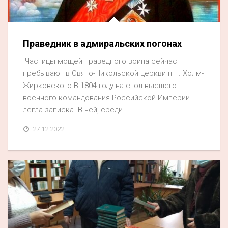
Акция
К 70-летию районного Дома культуры
Праведник в адмиральских погонах
Конкурс
Частицы мощей праведного воина сейчас
Люди родного края
пребывают в Свято-Никольской церкви пгт. Холм-
Национальные проекты
Жирковского В 1804 году на стол высшего
военного командования Российской Империи
Память
легла записка. В ней, среди...
Наши юбиляры
27.12.2022
Перепись — 2020