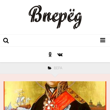
Регион
Культура
ВЕРА
Послесловие к празднику
Факт
Неожиданный ракурс
Контакты
Люди родного края