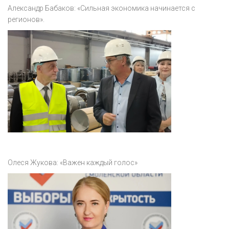
Акция
Александр Бабаков: «Сильная экономика начинается с
регионов».
К 70-летию районного Дома культуры
Конкурс
Люди родного края
Национальные проекты
Память
Наши юбиляры
Перепись — 2020
Олеся Жукова: «Важен каждый голос»