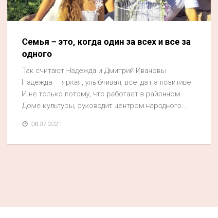
Акция
К 70-летию районного Дома культуры
Семья – это, когда один за всех и все за
Конкурс
одного
Люди родного края
Так считают Надежда и Дмитрий Ивановы
Национальные проекты
Надежда — яркая, улыбчивая, всегда на позитиве.
И не только потому, что работает в районном
Память
Доме культуры, руководит центром народного...
Наши юбиляры
08.07.2021
Перепись — 2020