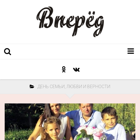
Регион
Культура
ДЕНЬ СЕМЬИ, ЛЮБВИ И ВЕРНОСТИ
Послесловие к празднику
Факт
Неожиданный ракурс
Контакты
Люди родного края