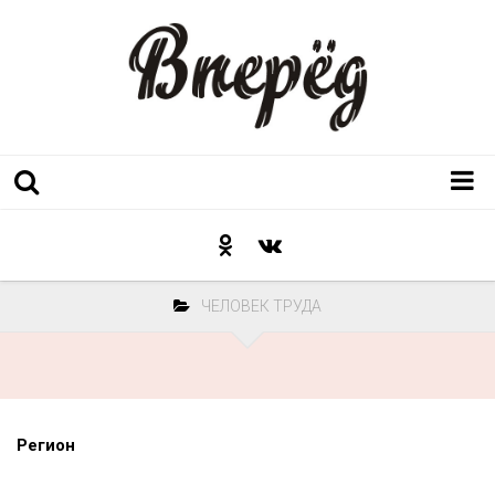
Регион
Культура
ЧЕЛОВЕК ТРУДА
Послесловие к празднику
Факт
Неожиданный ракурс
Контакты
Регион
Люди родного края