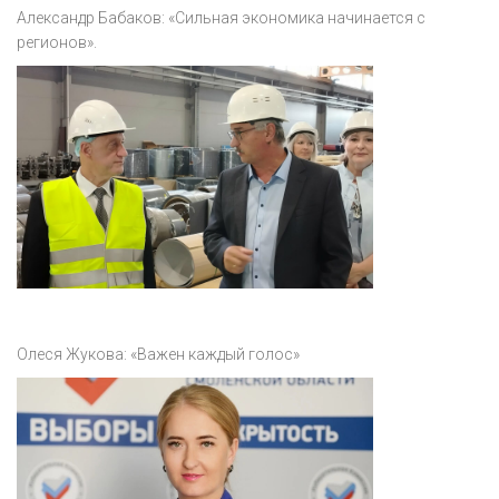
Акция
Александр Бабаков: «Сильная экономика начинается с
регионов».
К 70-летию районного Дома культуры
Конкурс
Люди родного края
Национальные проекты
Память
Наши юбиляры
Перепись — 2020
Олеся Жукова: «Важен каждый голос»