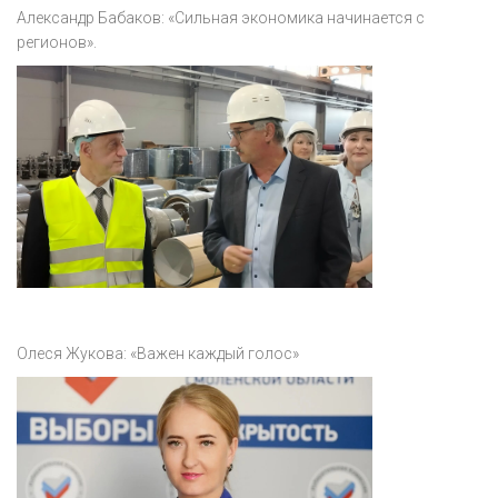
Акция
Александр Бабаков: «Сильная экономика начинается с
регионов».
К 70-летию районного Дома культуры
Конкурс
Люди родного края
Национальные проекты
Память
Наши юбиляры
Перепись — 2020
Олеся Жукова: «Важен каждый голос»