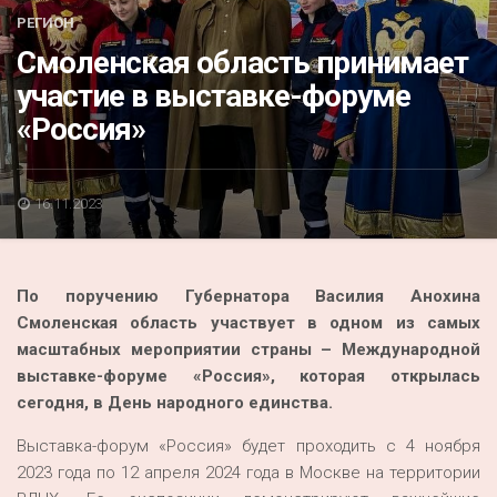
Акция
РЕГИОН
Смоленская область принимает
К 70-летию районного Дома культуры
участие в выставке-форуме
Конкурс
«Россия»
Люди родного края
Национальные проекты
16.11.2023
Память
Наши юбиляры
По поручению Губернатора Василия Анохина
Перепись — 2020
Смоленская область участвует в одном из самых
масштабных мероприятии страны – Международной
выставке-форуме «Россия», которая открылась
сегодня, в День народного единства.
Выставка-форум «Россия» будет проходить с 4 ноября
2023 года по 12 апреля 2024 года в Москве на территории