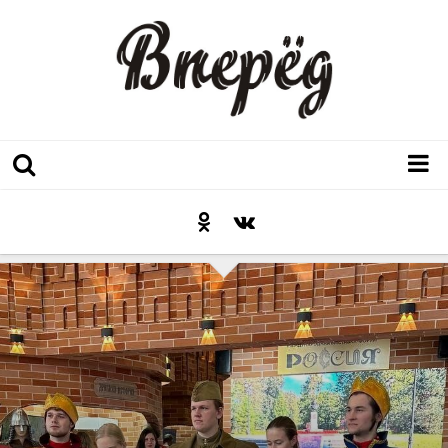
Регион
Культура
Послесловие к празднику
Факт
Неожиданный ракурс
Контакты
Люди родного края