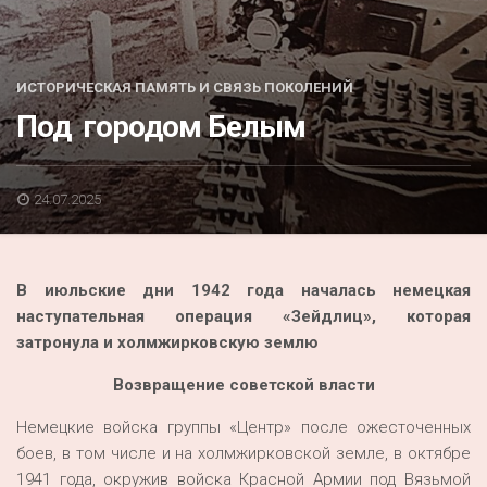
Акция
К 70-летию районного Дома культуры
ИСТОРИЧЕСКАЯ ПАМЯТЬ И СВЯЗЬ ПОКОЛЕНИЙ
Конкурс
Под городом Белым
Люди родного края
Национальные проекты
24.07.2025
Память
Наши юбиляры
В июльские дни 1942 года началась немецкая
Перепись — 2020
наступательная операция «Зейдлиц», которая
затронула и холмжирковскую землю
Возвращение советской власти
Немецкие войска группы «Центр» после ожесточенных
боев, в том числе и на холмжирковской земле, в октябре
1941 года, окружив войска Красной Армии под Вязьмой