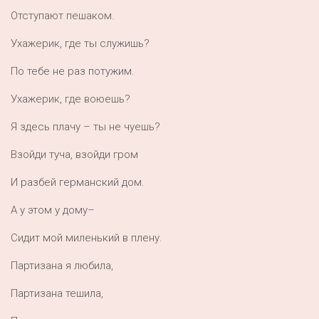
Отступают пешаком.
Ухажерик, где ты служишь?
По тебе не раз потужим.
Ухажерик, где воюешь?
Я здесь плачу – ты не чуешь?
Взойди туча, взойди гром
И разбей германский дом.
А у этом у дому–
Сидит мой миленький в плену.
Партизана я любила,
Партизана тешила,