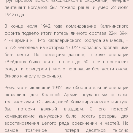
группировкой войск, находящихся в окружении, генерал-
лейтенант Богданов был тяжело ранен и умер 22 июля
1942 года.
В конце июля 1942 года командование Калининского
фронта подвело итоги потерь личного состава 22-й, 39-й,
41-й армий и 11-го кавалерийского корпуса за месяц –
61722 человека, из которых 47072 числились пропавшими
без- вести. По немецким данным, в ходе операции
«Зейдлиц» было взято в плен до 50 тысяч советских
солдат и офицеров ( число пропавших без вести очень
близко к числу плененных).
Результаты июльской 1942 года оборонительной операции
оказались для Красной Армии неудачными и даже
трагическими. С ликвидацией Холмжирковского выступа
был потерян важный плацдарм. С его потерей
командование вынуждено было искать резервы для
восстановления целого ряда соединений и частей. Но
самое трагичное – потеря десятков тысячс