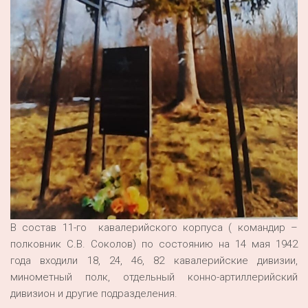
В состав 11-го кавалерийского корпуса ( командир –
полковник С.В. Соколов) по состоянию на 14 мая 1942
года входили 18, 24, 46, 82 кавалерийские дивизии,
минометный полк, отдельный конно-артиллерийский
дивизион и другие подразделения.