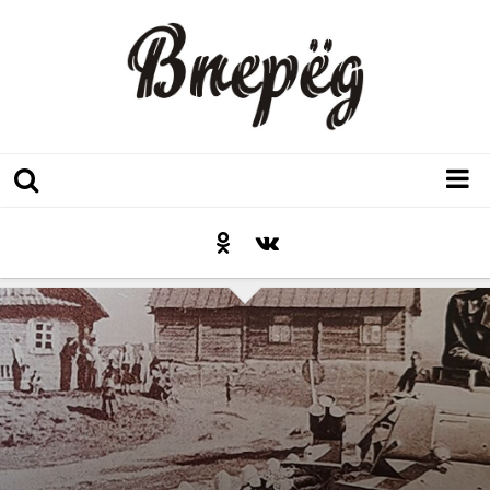
Регион
Культура
Послесловие к празднику
Факт
Неожиданный ракурс
Контакты
Люди родного края