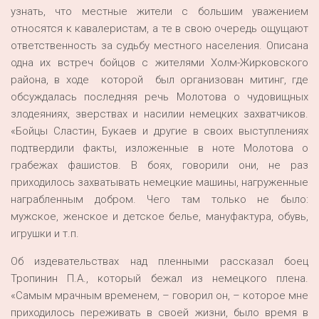
узнать, что местные жители с большим уважением
относятся к кавалеристам, а те в свою очередь ощущают
ответственность за судьбу местного населения. Описана
одна их встреч бойцов с жителями Холм-Жирковского
района, в ходе которой был организован митинг, где
обсуждалась последняя речь Молотова о чудовищных
злодеяниях, зверствах и насилии немецких захватчиков.
«Бойцы Сластин, Букаев и другие в своих выступлениях
подтвердили факты, изложенные в ноте Молотова о
грабежах фашистов. В боях, говорили они, не раз
приходилось захватывать немецкие машины, нагруженные
награбленным добром. Чего там только не было:
мужское, женское и детское белье, мануфактура, обувь,
игрушки и т.п.
Об издевательствах над пленными рассказал боец
Тропинин П.А., который бежал из немецкого плена.
«Самым мрачным временем, – говорил он, – которое мне
приходилось переживать в своей жизни, было время в