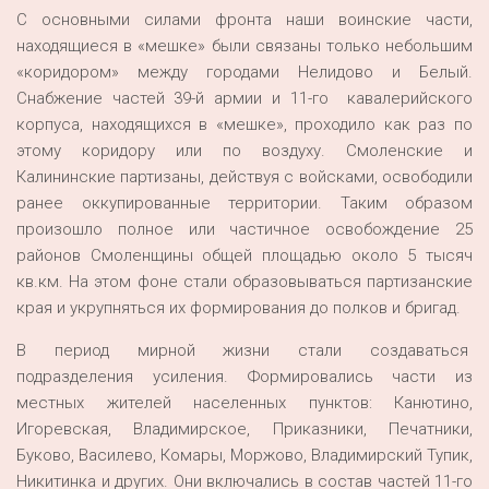
С основными силами фронта наши воинские части,
находящиеся в «мешке» были связаны только небольшим
«коридором» между городами Нелидово и Белый.
Снабжение частей 39-й армии и 11-го кавалерийского
корпуса, находящихся в «мешке», проходило как раз по
этому коридору или по воздуху. Смоленские и
Калининские партизаны, действуя с войсками, освободили
ранее оккупированные территории. Таким образом
произошло полное или частичное освобождение 25
районов Смоленщины общей площадью около 5 тысяч
кв.км. На этом фоне стали образовываться партизанские
края и укрупняться их формирования до полков и бригад.
В период мирной жизни стали создаваться
подразделения усиления. Формировались части из
местных жителей населенных пунктов: Канютино,
Игоревская, Владимирское, Приказники, Печатники,
Буково, Василево, Комары, Моржово, Владимирский Тупик,
Никитинка и других. Они включались в состав частей 11-го