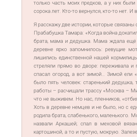
только часть моих предков, а у них были
сорока лет. Кто-то вернулся, кто-то нет. И
Я расскажу две истории, которые связаны
Прабабушка Тамара: «Когда война докатил
брата, мама и дедушка. Мама ждала ещё 
деревне ярко запомнилось: ревущие мот
лишились единственной нашей кормилицы 
стреляли прямо во дворе: переживала и 
спасал огород, а вот зимой… Зимой ели 
было пять человек: старенький дедушка, 
работы – расчищали трассу «Москва – Мин
что не выживем. Но нас, пленников, «отб
Хоть в деревне немцев и не было, но с е
родила брата, слабенького, маленького. М
назвали Аркашей; спал в меховой вязан
картошиной, а то и пустую, мокрую. Залез