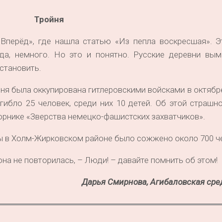
Тройня
«Вперёд», где нашла статью «Из пепла воскресшая». Э
да, немного. Но это и понятно. Русские деревни выми
остановить.
ня была оккупирована гитлеровскими войсками в октябре
гибло 25 человек, среди них 10 детей. Об этой страшн
орнике «Зверства немецко-фашистских захватчиков».
ы в Холм-Жирковском районе было сожжено около 700 ч
она не повторилась, – Люди! – давайте помнить об этом!
Дарья Смирнова, Агибаловская сре