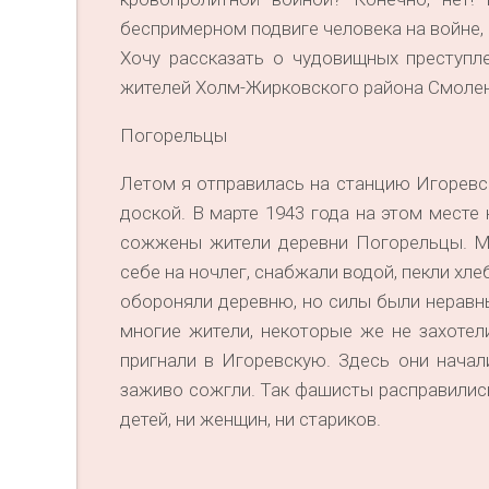
беспримерном подвиге человека на войне,
Хочу рассказать о чудовищных преступл
жителей Холм-Жирковского района Смоленс
Погорельцы
Летом я отправилась на станцию Игоревск
доской. В марте 1943 года на этом месте
сожжены жители деревни Погорельцы. Мо
себе на ночлег, снабжали водой, пекли хл
обороняли деревню, но силы были неравны
многие жители, некоторые же не захоте
пригнали в Игоревскую. Здесь они начал
заживо сожгли. Так фашисты расправились
детей, ни женщин, ни стариков.