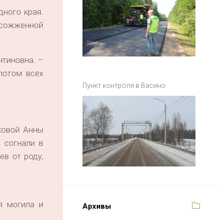
дного края.
, сожженной
нтиновна. –
потом всех
Пункт контроля в Васино
ковой Анны
 согнали в
в от роду,
я могила и
Архивы