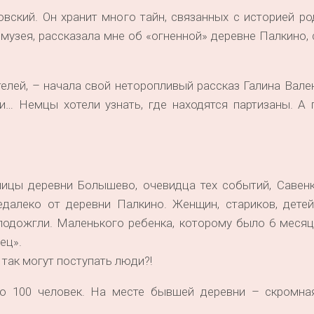
ский. Он хранит много тайн, связанных с историей ро
музея, рассказала мне об «огненной» деревне Палкино
лей, – начала свой неторопливый рассказ Галина Вале
и… Немцы хотели узнать, где находятся партизаны. А 
ницы деревни Болышево, очевидца тех событий, Савен
далеко от деревни Палкино. Женщин, стариков, детей
одожгли. Маленького ребенка, которому было 6 месяце
ец».
 так могут поступать люди?!
о 100 человек. На месте бывшей деревни – скромна