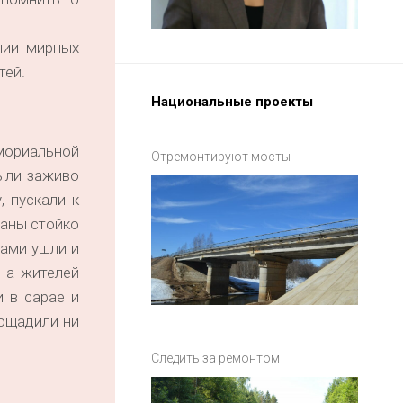
нии мирных
тей.
Национальные проекты
емориальной
Отремонтируют мосты
были заживо
 пускали к
заны стойко
нами ушли и
 а жителей
 в сарае и
пощадили ни
Следить за ремонтом