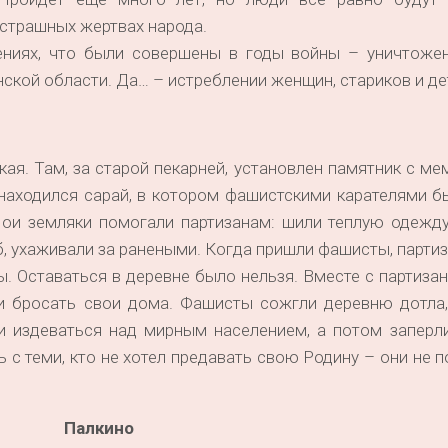
 страшных жертвах народа.
ениях, что были совершены в годы войны – уничтоже
кой области. Да… – истреблении женщин, стариков и де
ая. Там, за старой пекарней, установлен памятник с м
 находился сарай, в котором фашистскими карателями 
и земляки помогали партизанам: шили теплую одежду,
еб, ухаживали за ранеными. Когда пришли фашисты, парти
. Оставаться в деревне было нельзя. Вместе с партиза
ли бросать свои дома. Фашисты сожгли деревню дотла,
и издеваться над мирным населением, а потом заперли
 с теми, кто не хотел предавать свою Родину – они не 
Палкино