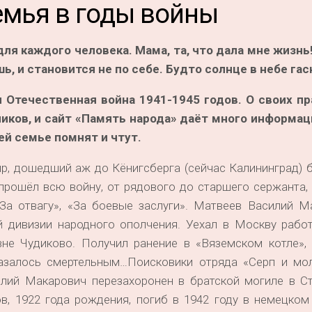
емья в годы войны
ля каждого человека. Мама, та, что дала мне жизнь!
ь, и становится не по себе. Будто солнце в небе га
ая Отечественная война 1941-1945 годов. О своих п
иков, и сайт «Память народа» даёт много информаци
ей семье помнят и чтут.
р, дошедший аж до Кёнигсберга (сейчас Калининград) 
прошёл всю войну, от рядового до старшего сержанта,
«За отвагу», «За боевые заслуги». Матвеев Василий М
й дивизии народного ополчения. Уехал в Москву работ
не Чудиково. Получил ранение в «Вяземском котле», 
казалось смертельным…Поисковики отряда «Серп и мо
силий Макарович перезахоронен в братской могиле в С
в, 1922 года рождения, погиб в 1942 году в немецком