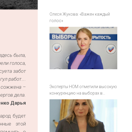
Олеся Жукова: «Важен каждый
голос»
здесь была,
ели голоса,
суета забот
гул работ….
 сожжена –
Эксперты НОМ отметили высокую
конкуренцию на выборах в
ергов дела.
Смоленской области
енко Дарья
народ будет
нные этой
 помнить о