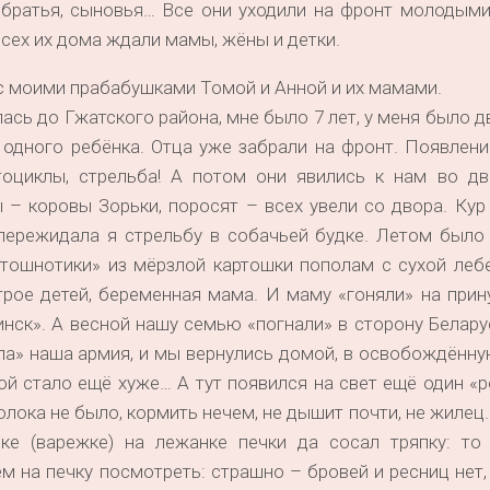
 братья, сыновья… Все они уходили на фронт молодыми
 всех их дома ждали мамы, жёны и детки.
 с моими прабабушками Томой и Анной и их мамами.
ась до Гжатского района, мне было 7 лет, у меня было 
одного ребёнка. Отца уже забрали на фронт. Появлени
оциклы, стрельба! А потом они явились к нам во дв
– коровы Зорьки, поросят – всех увели со двора. Кур
пережидала я стрельбу в собачьей будке. Летом было 
«тошнотики» из мёрзлой картошки пополам с сухой леб
трое детей, беременная мама. И маму «гоняли» на при
ск». А весной нашу семью «погнали» в сторону Белару
ила» наша армия, и мы вернулись домой, в освобождённ
дой стало ещё хуже… А тут появился на свет ещё один «
олока не было, кормить нечем, не дышит почти, не жиле
ке (варежке) на лежанке печки да сосал тряпку: то 
ем на печку посмотреть: страшно – бровей и ресниц нет, 