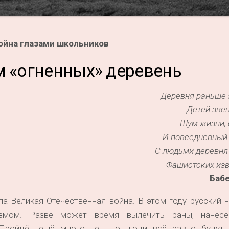
ойна глазами школьников
м «огненных» деревень
Деревня раньше 
Детей звен
Шум жизни, 
И повседневный 
С людьми деревня
Фашистских изв
Баб
ла Великая Отечественная война. В этом году русский 
змом. Разве может время вылечить раны, нанесё
! Пройдёт ещё много лет, но люди всё равно будут