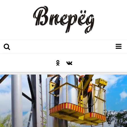
Регион
Культура
Послесловие к празднику
Факт
Неожиданный ракурс
Контакты
Люди родного края