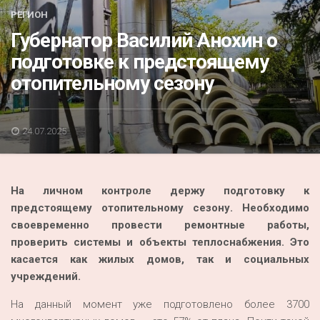
Акция
РЕГИОН
Губернатор Василий Анохин о
К 70-летию районного Дома культуры
подготовке к предстоящему
Конкурс
отопительному сезону
Люди родного края
Национальные проекты
24.07.2025
Память
Наши юбиляры
На личном контроле держу подготовку к
Перепись — 2020
предстоящему отопительному сезону. Необходимо
своевременно провести ремонтные работы,
проверить системы и объекты теплоснабжения. Это
касается как жилых домов, так и социальных
учреждений.
На данный момент уже подготовлено более 3700