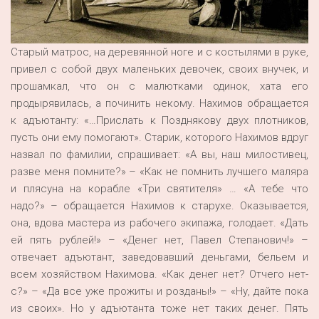
Старый матрос, на деревянной ноге и с костылями в руке,
привел с собой двух маленьких девочек, своих внучек, и
прошамкал, что он с малютками одинок, хата его
продырявилась, а починить некому. Нахимов обращается
к адъютанту: «…Прислать к Позднякову двух плотников,
пусть они ему помогают». Старик, которого Нахимов вдруг
назвал по фамилии, спрашивает: «А вы, наш милостивец,
разве меня помните?» – «Как не помнить лучшего маляра
и плясуна на корабле «Три святителя» … «А тебе что
надо?» – обращается Нахимов к старухе. Оказывается,
она, вдова мастера из рабочего экипажа, голодает. «Дать
ей пять рублей!» – «Денег нет, Павел Степанович!» –
отвечает адъютант, заведовавший деньгами, бельем и
всем хозяйством Нахимова. «Как денег нет? Отчего нет-
с?» – «Да все уже прожиты и розданы!» – «Ну, дайте пока
из своих». Но у адъютанта тоже нет таких денег. Пять