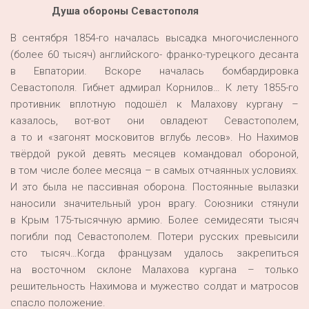
Душа обороны Севастополя
В сентября 1854-го началась высадка многочисленного
(более 60 тысяч) английского- франко-турецкого десанта
в Евпатории. Вскоре началась бомбардировка
Севастополя. Гибнет адмирал Корнилов… К лету 1855-го
противник вплотную подошёл к Малахову кургану –
казалось, вот-вот они овладеют Севастополем,
а то и «загонят московитов вглубь лесов». Но Нахимов
твёрдой рукой девять месяцев командовал обороной,
в том числе более месяца – в самых отчаянных условиях.
И это была не пассивная оборона. Постоянные вылазки
наносили значительный урон врагу. Союзники стянули
в Крым 175-тысячную армию. Более семидесяти тысяч
погибли под Севастополем. Потери русских превысили
сто тысяч…Когда французам удалось закрепиться
на восточном склоне Малахова кургана – только
решительность Нахимова и мужество солдат и матросов
спасло положение.