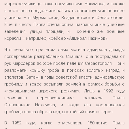
морское училище тоже получило имя Нахимова, и так же
в честь него продолжили называть организуемые позднее
училища – в Мурманские, Владивостоке и Севастополе.
Еще в честь Павла Степановича названы иные учебные
заведения, улицы, площади, и, конечно же, военные
корабли – например, крейсер «Адмирал Нахимов».
Что печально, при этом сама могила адмирала дважды
подвергалась разграблению. Сначала она пострадала от
рук мародеров вскоре после падения Севастополя – они
разломали крышку гроба в поисках золотых наград и
эполетов. Затем, в годы советской власти, адмиральскую
гробницу и вовсе засыпали землей в рамках борьбы с
«помощниками царского режима». Лишь в 1992 году
произошло перезахоронение останков Павла
Степановича Нахимова, и тогда его воссозданная
гробница снова обрела вид, достойный памяти героя.
В 1952 году, когда отмечалось 150-летие Павла