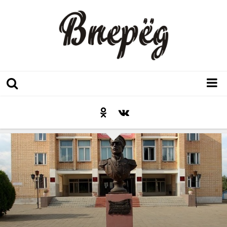
Регион
Культура
Послесловие к празднику
Факт
Неожиданный ракурс
Контакты
Люди родного края