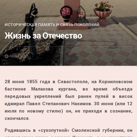
Акция
К 70-летию районного Дома культуры
ИСТОРИЧЕСКАЯ ПАМЯТЬ И СВЯЗЬ ПОКОЛЕНИЙ
Конкурс
Жизнь за Отечество
Люди родного края
Национальные проекты
10.07.2025
Память
Наши юбиляры
28 июня 1855 года в Севастополе, на Корниловском
Перепись — 2020
бастионе Малахова кургана, во время объезда
передовых укреплений был ранен пулей в висок
адмирал Павел Степанович Нахимов. 30 июня (или 12
июля по новому стилю) он, не приходя в сознание,
скончался.
Родившись в «сухопутной» Смоленской губернии, он