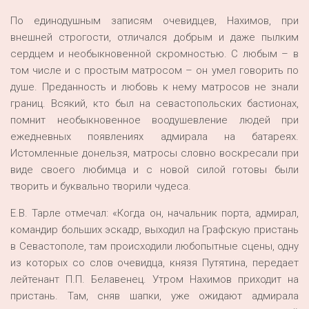
По единодушным записям очевидцев, Нахимов, при
внешней строгости, отличался добрым и даже пылким
сердцем и необыкновенной скромностью. С любым – в
том числе и с простым матросом – он умел говорить по
душе. Преданность и любовь к нему матросов не знали
границ. Всякий, кто был на севастопольских бастионах,
помнит необыкновенное воодушевление людей при
ежедневных появлениях адмирала на батареях.
Истомленные донельзя, матросы словно воскресали при
виде своего любимца и с новой силой готовы были
творить и буквально творили чудеса.
Е.В. Тарле отмечал: «Когда он, начальник порта, адмирал,
командир больших эскадр, выходил на Графскую пристань
в Севастополе, там происходили любопытные сцены, одну
из которых со слов очевидца, князя Путятина, передает
лейтенант П.П. Белавенец. Утром Нахимов приходит на
пристань. Там, сняв шапки, уже ожидают адмирала