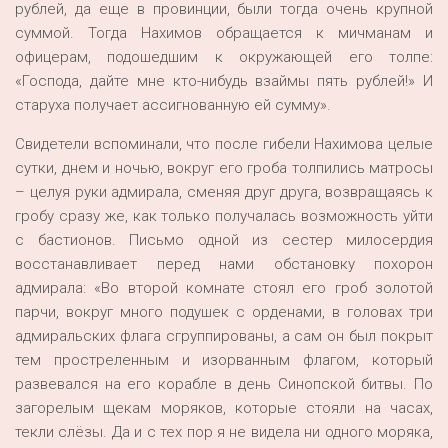
рублей, да еще в провинции, были тогда очень крупной
суммой. Тогда Нахимов обращается к мичманам и
офицерам, подошедшим к окружающей его толпе:
«Господа, дайте мне кто-нибудь взаймы пять рублей!» И
старуха получает ассигнованную ей сумму».
Свидетели вспоминали, что после гибели Нахимова целые
сутки, днем и ночью, вокруг его гроба толпились матросы
– целуя руки адмирала, сменяя друг друга, возвращаясь к
гробу сразу же, как только получалась возможность уйти
с бастионов. Письмо одной из сестер милосердия
восстанавливает перед нами обстановку похорон
адмирала: «Во второй комнате стоял его гроб золотой
парчи, вокруг много подушек с орденами, в головах три
адмиральских флага сгруппированы, а сам он был покрыт
тем простреленным и изорванным флагом, который
развевался на его корабле в день Синопской битвы. По
загорелым щекам моряков, которые стояли на часах,
текли слёзы. Да и с тех пор я не видела ни одного моряка,