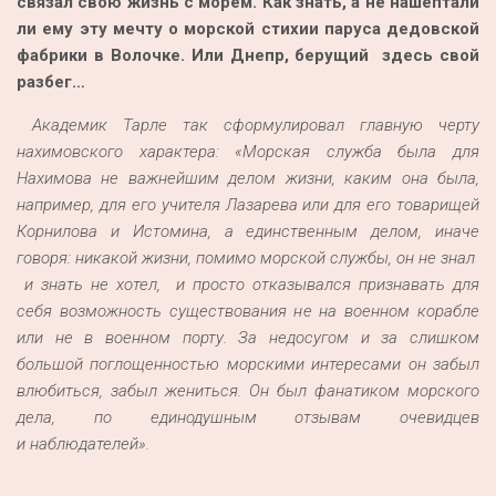
связал свою жизнь с морем. Как знать, а не нашептали
ли ему эту мечту о морской стихии паруса дедовской
фабрики в Волочке. Или Днепр, берущий здесь свой
разбег…
Академик Тарле так сформулировал главную черту
нахимовского характера: «Морская служба была для
Нахимова не важнейшим делом жизни, каким она была,
например, для его учителя Лазарева или для его товарищей
Корнилова и Истомина, а единственным делом, иначе
говоря: никакой жизни, помимо морской службы, он не знал
и знать не хотел, и просто отказывался признавать для
себя возможность существования не на военном корабле
или не в военном порту. За недосугом и за слишком
большой поглощенностью морскими интересами он забыл
влюбиться, забыл жениться. Он был фанатиком морского
дела, по единодушным отзывам очевидцев
и наблюдателей».