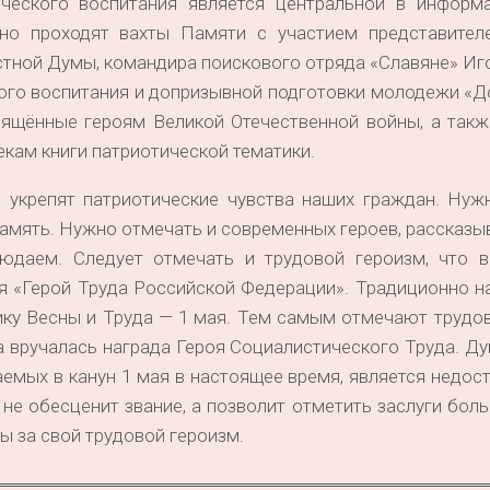
ческого воспитания является центральной в информ
рно проходят вахты Памяти с участием представител
тной Думы, командира поискового отряда «Славяне» Иг
кого воспитания и допризывной подготовки молодежи «
вящённые героям Великой Отечественной войны, а такж
екам книги патриотической тематики.
, укрепят патриотические чувства наших граждан. Нуж
память. Нужно отмечать и современных героев, рассказыв
юдаем. Следует отмечать и трудовой героизм, что в
ия «Герой Труда Российской Федерации». Традиционно 
ику Весны и Труда — 1 мая. Тем самым отмечают трудо
да вручалась награда Героя Социалистического Труда. Ду
аемых в канун 1 мая в настоящее время, является недо
 не обесценит звание, а позволит отметить заслуги бол
ы за свой трудовой героизм.