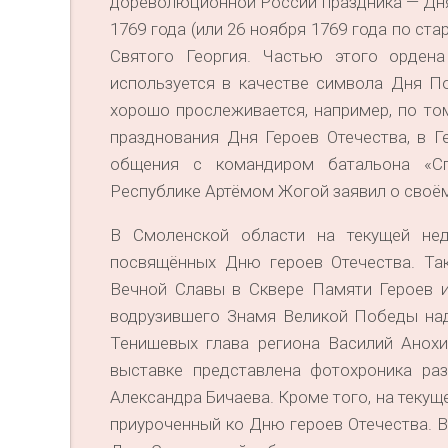
дореволюционной России праздника — Дня 
1769 года (или 26 ноября 1769 года по с
Святого Георгия. Частью этого орден
используется в качестве символа Дня П
хорошо прослеживается, например, по то
празднования Дня Героев Отечества, в 
общения с командиром батальона «Сп
Республике Артёмом Жогой заявил о своём
В Смоленской области на текущей нед
посвящённых Дню героев Отечества. Так
Вечной Славы в Сквере Памяти Героев и
водрузившего Знамя Великой Победы над
Тенишевых глава региона Василий Анохи
выставке представлена фотохроника ра
Александра Бичаева. Кроме того, на текущ
приуроченный ко Дню героев Отечества. 