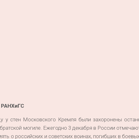
 РАНХиГС
ду у стен Московского Кремля были захоронены останк
братской могиле. Ежегодно 3 декабря в России отмеча
ять о российских и советских воинах, погибших в боевы