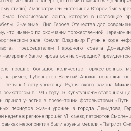
георгиевских кавалеров, который отмечался 9 декабря»
тарому стилю) Императрицей Екатериной Второй был учр
а была Георгиевская лента, которая в настоящее в
обеды. Значение Дня Героев Отечества для современ
му, что именно по окончании торжественной церемонии
Георгиевском зале Кремля Владимир Путин в ходе неф
арта», председателем Народного совета Донецкой
 намерении баллотироваться на очередной президентски
еле прошло большое количество торжественных ме
, например, Губернатор Василий Анохин возложил ве
 цветы к бюсту уроженца Руднянского района Михаил
 рейхстагом в 1945 году. В Культурно-выставочном це
н принял участие в презентации фотовыставки «Путь 
зных периодов жизни уроженца города Демидова, Ге
ей неделе в регионе прошёл VII съезд патриотов Смолен
В рамках мероприятия были вруены медали «Патриот См