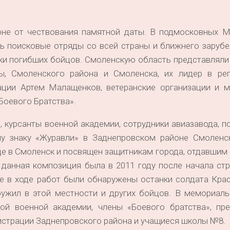
.
оне от чествования памятной даты. В подмосковных М
ь поисковые отряды со всей страны и ближнего зарубе
тки погибших бойцов. Смоленскую область представлял
мы, Смоленского района и Смоленска, их лидер в ре
ации Артем Малащенков, ветеранские организации и 
Боевого Братства».
, курсанты военной академии, сотрудники авиазавода, п
у знаку «Журавли» в Заднепровском районе Смоленс
е в Смоленск и посвящен защитникам города, отдавшим
 данная композиция была в 2011 году после начала ст
де в ходе работ были обнаружены останки солдата Кра
ужил в этой местности и других бойцов. В мемориаль
ой военной академии, члены «Боевого братства», пре
истрации Заднепровского района и учащиеся школы №8.