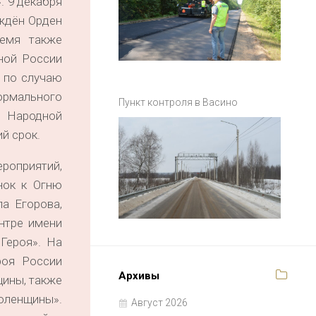
. 9 декабря
еждён Орден
ремя также
ной России
 по случаю
ормального
Пункт контроля в Васино
 Народной
й срок.
роприятий,
нок к Огню
а Егорова,
нтре имени
Героя». На
роя России
Архивы
щины, также
оленщины».
Август 2026