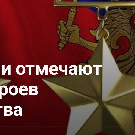
ии отмечают
ероев
тва