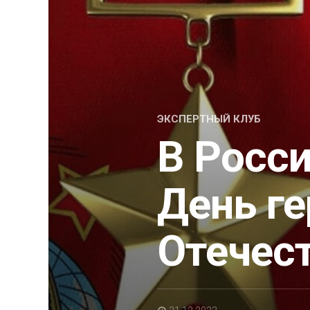
ЭКСПЕРТНЫЙ КЛУБ
В Росс
День г
Отечес