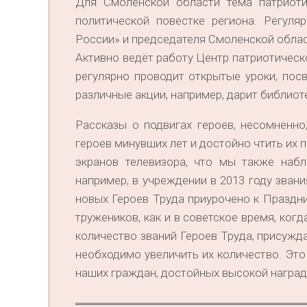
Для Смоленской области тема патриоти
политической повестке региона. Регуля
России» и председателя Смоленской облас
Активно ведёт работу Центр патриотичес
регулярно проводит открытые уроки, пос
различные акции, например, дарит библиот
Рассказы о подвигах героев, несомненно
героев минувших лет и достойно чтить их 
экранов телевизора, что мы также набл
например, в учреждении в 2013 году зван
новых Героев Труда приурочено к Праздн
тружеников, как и в советское время, ког
количество званий Героев Труда, присужд
необходимо увеличить их количество. Это
наших граждан, достойных высокой наград