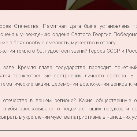
роев Отечества. Памятная дата была установлена п
рочена к учреждению ордена Святого Георгия Победоно
вшие в боях особую смелость, мужество и отвагу.
жения тем, кто был удостоен званий Героев СССР и Росс
 зале Кремля глава государства проводит почетны
ятся торжественные построения личного состава. В 
 тематические акции, церемонии возложения венков к 
 отечества в вашем регионе? Какие общественные о
е клубы рассказывают о подвигах наших предков и с
сыграть в укреплении чувства патриотизма в нынешних у