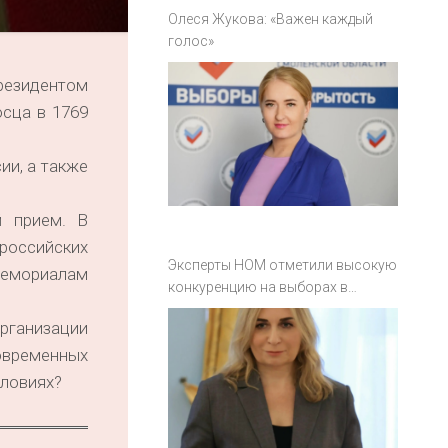
Олеся Жукова: «Важен каждый
голос»
резидентом
сца в 1769
ии, а также
й прием. В
российских
Эксперты НОМ отметили высокую
мемориалам
конкуренцию на выборах в
Смоленской области
рганизации
овременных
словиях?