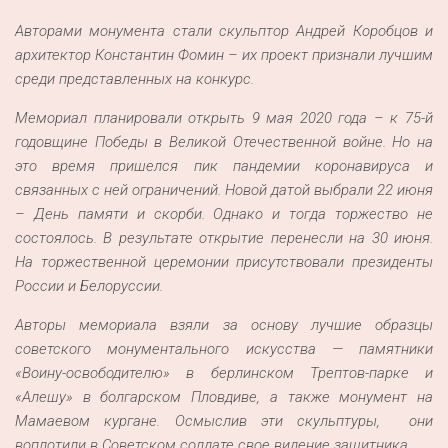
Авторами монумента стали скульптор Андрей Коробцов и
архитектор Константин Фомин – их проект признали лучшим
среди представленных на конкурс.
Мемориал планировали открыть 9 мая 2020 года – к 75-й
годовщине Победы в Великой Отечественной войне. Но на
это время пришелся пик пандемии коронавируса и
связанных с ней ограничений. Новой датой выбрали 22 июня
– День памяти и скорби. Однако и тогда торжество не
состоялось. В результате открытие перенесли на 30 июня.
На торжественной церемонии присутствовали президенты
России и Белоруссии.
Авторы мемориала взяли за основу лучшие образцы
советского монументального искусства — памятники
«Воину-освободителю» в берлинском Трептов-парке и
«Алешу» в болгарском Пловдиве, а также монумент на
Мамаевом кургане. Осмыслив эти скульптуры, они
воплотили в Советском солдате свое видение защитника.