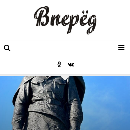
Регион
Культура
Послесловие к празднику
Факт
Неожиданный ракурс
Контакты
Люди родного края