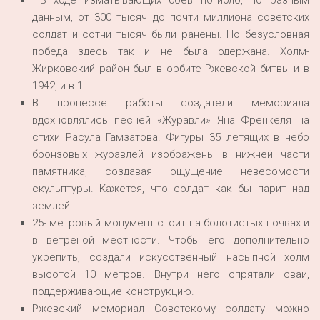
В ходе изматывающих боев погибло, по разным
данным, от 300 тысяч до почти миллиона советских
солдат и сотни тысяч были ранены. Но безусловная
победа здесь так и не была одержана. Холм-
Жирковский район был в орбите Ржевской битвы и в
1942, и в 1
В процессе работы создатели мемориала
вдохновлялись песней «Журавли» Яна Френкеля на
стихи Расула Гамзатова. Фигуры 35 летящих в небо
бронзовых журавлей изображены в нижней части
памятника, создавая ощущение невесомости
скульптуры. Кажется, что солдат как бы парит над
землей.
25- метровый монумент стоит на болотистых почвах и
в ветреной местности. Чтобы его дополнительно
укрепить, создали искусственный насыпной холм
высотой 10 метров. Внутри него спрятали сваи,
поддерживающие конструкцию.
Ржевский мемориал Советскому солдату можно