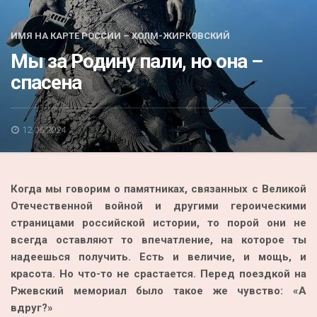
Акция
К 70-летию районного Дома культуры
ИМЯ НА КАРТЕ РОССИИ – ХОЛМ-ЖИРКОВСКИЙ
Мы за Родину пали, но она –
Конкурс
спасена
Люди родного края
Национальные проекты
12.06.2024
Память
Наши юбиляры
Когда мы говорим о памятниках, связанных с Великой
Перепись — 2020
Отечественной войной и другими героическими
страницами российской истории, то порой они не
всегда оставляют то впечатление, на которое ты
надеешься получить. Есть и величие, и мощь, и
красота. Но что-то не срастается. Перед поездкой на
Ржевский мемориал было такое же чувство: «А
вдруг?»