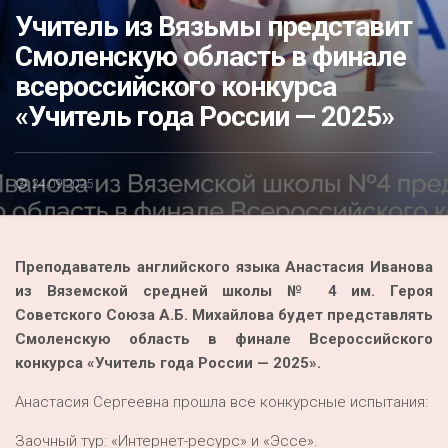
Акция
Учитель из Вязьмы представит
Смоленскую область в финале
К 70-летию районного Дома культуры
всероссийского конкурса
Конкурс
«Учитель года России — 2025»
Люди родного края
Национальные проекты
24.09.2025
Память
Наши юбиляры
Преподаватель английского языка Анастасия Иванова
Перепись — 2020
из Вяземской средней школы № 4 им. Героя
Советского Союза А.Б. Михайлова будет представлять
Смоленскую область в финале Всероссийского
конкурса «Учитель года России — 2025».
Анастасия Сергеевна прошла все конкурсные испытания:
Заочный тур: «Интернет-ресурс» и «Эссе».