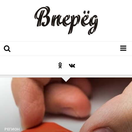
Регион
Культура
Послесловие к празднику
Факт
Неожиданный ракурс
Контакты
Люди родного края
РЕГИОН