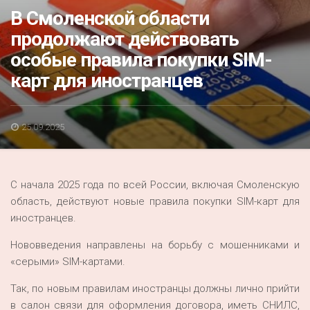
Акция
В Смоленской области
продолжают действовать
К 70-летию районного Дома культуры
особые правила покупки SIM-
Конкурс
карт для иностранцев
Люди родного края
Национальные проекты
25.09.2025
Память
Наши юбиляры
С начала 2025 года по всей России, включая Смоленскую
Перепись — 2020
область, действуют новые правила покупки SIM-карт для
иностранцев.
Нововведения направлены на борьбу с мошенниками и
«серыми» SIM-картами.
Так, по новым правилам иностранцы должны лично прийти
в салон связи для оформления договора, иметь СНИЛС,