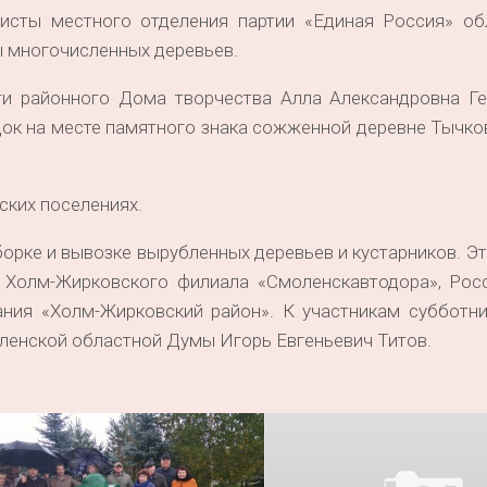
висты местного отделения партии «Единая Россия» об
ы многочисленных деревьев.
и районного Дома творчества Алла Александровна Ге
ок на месте памятного знака сожженной деревне Тычко
ских поселениях.
борке и вывозке вырубленных деревьев и кустарников. Э
 Холм-Жирковского филиала «Смоленскавтодора», Росс
ния «Холм-Жирковский район». К участникам субботни
ленской областной Думы Игорь Евгеньевич Титов.