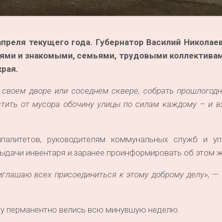
преля текущего года. Губернатор Василий Николае
ьями и знакомыми, семьями, трудовыми коллектива
края.
 своем дворе или соседнем сквере, собрать прошлогод
тить от мусора обочину улицы по силам каждому – и в
ипалитетов, руководителям коммунальных служб и у
выдачи инвентаря и заранее проинформировать об этом ж
иглашаю всех присоединиться к этому доброму делу»,
— 
ву перманентно велись всю минувшую неделю.