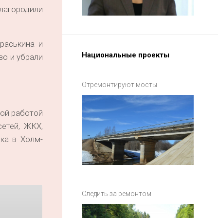
лагородили
раськина и
Национальные проекты
во и убрали
Отремонтируют мосты
той работой
етей, ЖКХ,
ка в Холм-
Следить за ремонтом