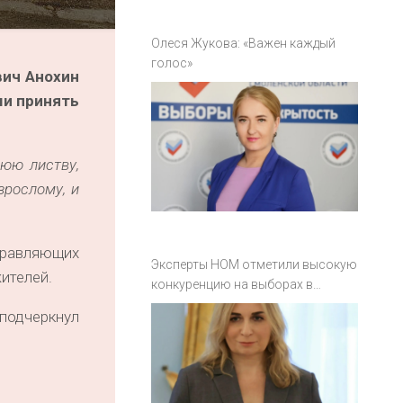
Олеся Жукова: «Важен каждый
голос»
вич Анохин
ми принять
нюю листву,
зрослому, и
правляющих
Эксперты НОМ отметили высокую
ителей.
конкуренцию на выборах в
Смоленской области
подчеркнул