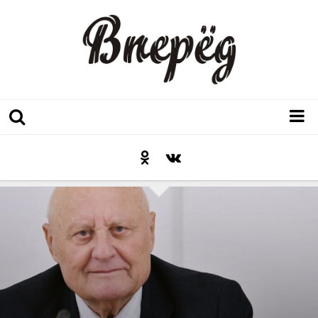
Регион
Культура
Послесловие к празднику
Факт
Неожиданный ракурс
Контакты
Люди родного края