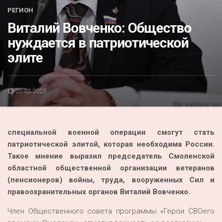
Акция
РЕГИОН
Виталий Вовченко: Общество
К 70-летию районного Дома культуры
нуждается в патриотической
Конкурс
элите
Люди родного края
Национальные проекты
20.02.2025
Память
Наши юбиляры
специальной военной операции смогут стать
Перепись — 2020
патриотической элитой, которая необходима России.
Такое мнение выразил председатель Смоленской
областной общественной организации ветеранов
(пенсионеров) войны, труда, вооруженных Сил и
правоохранительных органов Виталий Вовченко.
Член Общественного совета программы «Герои СВОего