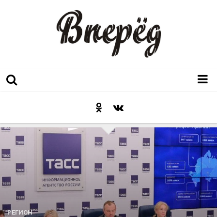
Регион
Культура
Послесловие к празднику
Факт
Неожиданный ракурс
Контакты
Люди родного края
РЕГИОН