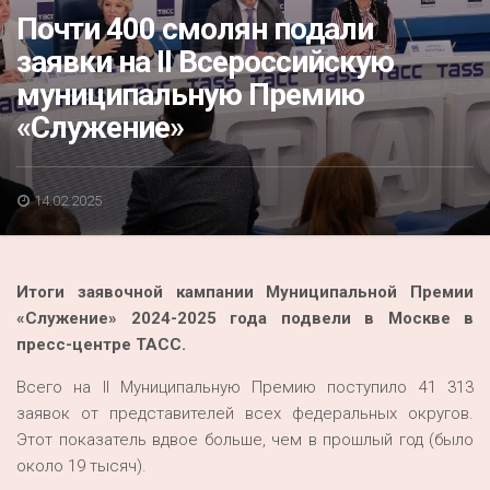
Акция
Почти 400 смолян подали
заявки на II Всероссийскую
К 70-летию районного Дома культуры
муниципальную Премию
Конкурс
«Служение»
Люди родного края
Национальные проекты
14.02.2025
Память
Наши юбиляры
Итоги заявочной кампании Муниципальной Премии
Перепись — 2020
«Служение» 2024-2025 года подвели в Москве в
пресс-центре ТАСС.
Всего на II Муниципальную Премию поступило 41 313
заявок от представителей всех федеральных округов.
Этот показатель вдвое больше, чем в прошлый год (было
около 19 тысяч).