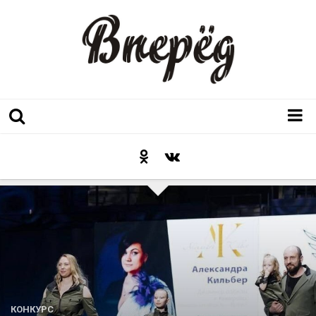
Регион
Культура
Послесловие к празднику
Факт
Неожиданный ракурс
Контакты
Люди родного края
КОНКУРС