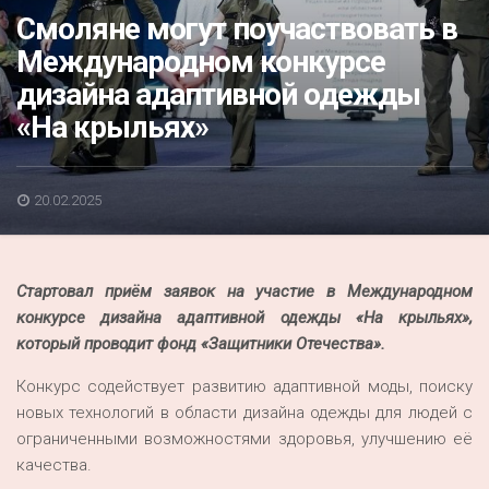
Акция
Смоляне могут поучаствовать в
Международном конкурсе
К 70-летию районного Дома культуры
дизайна адаптивной одежды
Конкурс
«На крыльях»
Люди родного края
Национальные проекты
20.02.2025
Память
Наши юбиляры
Стартовал приём заявок на участие в Международном
Перепись — 2020
конкурсе дизайна адаптивной одежды «На крыльях»,
который проводит фонд «Защитники Отечества».
Конкурс содействует развитию адаптивной моды, поиску
новых технологий в области дизайна одежды для людей с
ограниченными возможностями здоровья, улучшению её
качества.